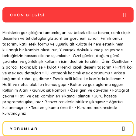
ÜRÜN BILGISI
Miniklerin yaz şıklığını tamamlayan kız bebek elbise takımı, canlı çiçek
desenleri ve tül detaylarıyla zarif bir görünüm sunar.; Fırfırlı omuz
tasarımı, katlı etek formu ve uyumlu alt külotu ile hem estetik hem
kullanışlı bir kombin oluşturur.; Yumuşak dokulu kumaşı sayesinde
bebeğinizin hassas cildine uyumludur.; Özel günler, doğum günü
çekimleri ve günlük şık kullanım için ideal bir tercihtir.; Ürün Özellikleri •
2 parçalı takım: Elbise + külot • Renkli çiçek desenli tasarım • Fırfırlı kol
ve etek ucu detayları • Tül katmanlı hacimli etek görünümü • Arkası
bağlamalı rahat giydirme • Esnek belli külot ile konforlu kullanım •
Hafif ve nefes alabilen kumaş yapı • Bahar ve yaz aylarına uygun
Kullanım Alanı • Günlük şık kombin • Özel gün ve davetler • Fotoğraf
çekimi • Tatil ve gezi kombinleri Yıkama Talimatı • 30°C hassas
programda yıkayınız • Benzer renklerle birlikte yıkayınız • Ağartıcı
kullanmayınız • Tersten yıkama önerilir • Kurutma makinesinde
kurutmayınız
YORUMLAR