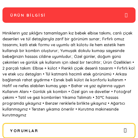
ÜRÜN BILGISI
Miniklerin yaz şıklığını tamamlayan kız bebek elbise takımı, canlı çiçek
desenleri ve tül detaylarıyla zarif bir görünüm sunar.; Fırfırlı omuz
tasarımı, katlı etek formu ve uyumlu alt külotu ile hem estetik hem
kullanışlı bir kombin oluşturur.; Yumuşak dokulu kumaşı sayesinde
bebeğinizin hassas cildine uyumludur.; Özel günler, doğum günü
çekimleri ve günlük şık kullanım için ideal bir tercihtir.; Ürün Özellikleri •
2 parçalı takım: Elbise + külot • Renkli çiçek desenli tasarım • Fırfırlı kol
ve etek ucu detayları • Tül katmanlı hacimli etek görünümü • Arkası
bağlamalı rahat giydirme • Esnek belli külot ile konforlu kullanım •
Hafif ve nefes alabilen kumaş yapı • Bahar ve yaz aylarına uygun
Kullanım Alanı • Günlük şık kombin • Özel gün ve davetler • Fotoğraf
çekimi • Tatil ve gezi kombinleri Yıkama Talimatı • 30°C hassas
programda yıkayınız • Benzer renklerle birlikte yıkayınız • Ağartıcı
kullanmayınız • Tersten yıkama önerilir • Kurutma makinesinde
kurutmayınız
YORUMLAR