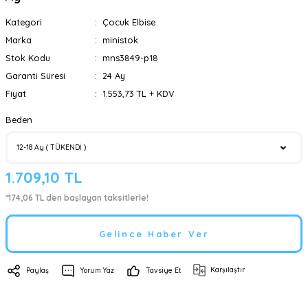
Kategori
Çocuk Elbise
Marka
ministok
Stok Kodu
mns3849-p18
Garanti Süresi
24 Ay
Fiyat
1.553,73 TL + KDV
Beden
1.709,10 TL
*174,06 TL den başlayan taksitlerle!
Gelince Haber Ver
Karşılaştır
Paylaş
Yorum Yaz
Tavsiye Et