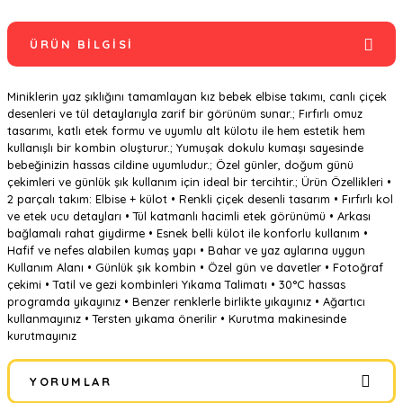
ÜRÜN BILGISI
Miniklerin yaz şıklığını tamamlayan kız bebek elbise takımı, canlı çiçek
desenleri ve tül detaylarıyla zarif bir görünüm sunar.; Fırfırlı omuz
tasarımı, katlı etek formu ve uyumlu alt külotu ile hem estetik hem
kullanışlı bir kombin oluşturur.; Yumuşak dokulu kumaşı sayesinde
bebeğinizin hassas cildine uyumludur.; Özel günler, doğum günü
çekimleri ve günlük şık kullanım için ideal bir tercihtir.; Ürün Özellikleri •
2 parçalı takım: Elbise + külot • Renkli çiçek desenli tasarım • Fırfırlı kol
ve etek ucu detayları • Tül katmanlı hacimli etek görünümü • Arkası
bağlamalı rahat giydirme • Esnek belli külot ile konforlu kullanım •
Hafif ve nefes alabilen kumaş yapı • Bahar ve yaz aylarına uygun
Kullanım Alanı • Günlük şık kombin • Özel gün ve davetler • Fotoğraf
çekimi • Tatil ve gezi kombinleri Yıkama Talimatı • 30°C hassas
programda yıkayınız • Benzer renklerle birlikte yıkayınız • Ağartıcı
kullanmayınız • Tersten yıkama önerilir • Kurutma makinesinde
kurutmayınız
YORUMLAR