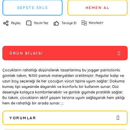
SEPETE EKLE
HEMEN AL
Karşılaştır
Paylaş
Yorum Yaz
Tavsiye Et
ÜRÜN BILGISI
Çocukların rahatlığı düşünülerek tasarlanmış bu jogger pantolonlu
gömlek takım, %100 pamuk materyalden üretilmiştir; Regular kalıp ve
uzun boy seçeneği ile her çocuğun vücut tipine uyum sağlar; Dokuma
kumaş tipi sayesinde dayanıklı ve konforlu bir kullanım sunar; Düz
deseniyle kolayca kombinlenebilir ve günlük giyimde pratiklik sağlar;
Bu takım, çocukların aktif yaşam tarzına uyum sağlayarak hem şıklığı
hem de rahatlığı bir arada sunar; ;;
YORUMLAR