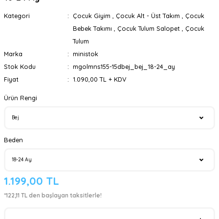
Kategori
Çocuk Giyim
,
Çocuk Alt - Üst Takım
,
Çocuk
Bebek Takımı
,
Çocuk Tulum Salopet
,
Çocuk
Tulum
Marka
ministok
Stok Kodu
mgolmns155-15dbej_bej_18-24_ay
Fiyat
1.090,00 TL + KDV
Ürün Rengi
Beden
1.199,00 TL
*122,11 TL den başlayan taksitlerle!