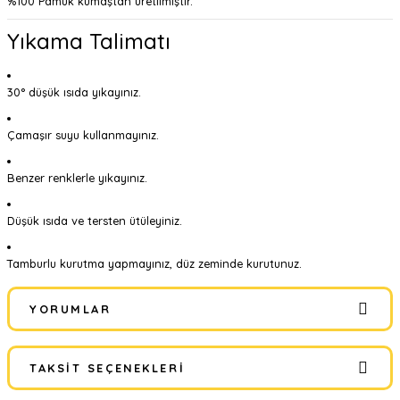
%100 Pamuk kumaştan üretilmiştir.
Yıkama Talimatı
30° düşük ısıda yıkayınız.
Çamaşır suyu kullanmayınız.
Benzer renklerle yıkayınız.
Düşük ısıda ve tersten ütüleyiniz.
Tamburlu kurutma yapmayınız, düz zeminde kurutunuz.
YORUMLAR
TAKSIT SEÇENEKLERI
Bu ürüne ilk yorumu siz yapın!