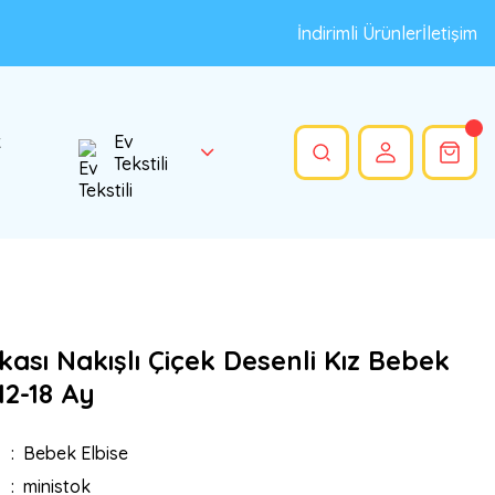
İndirimli Ürünler
İletişim
k
Ev
Tekstili
ası Nakışlı Çiçek Desenli Kız Bebek
 12-18 Ay
Bebek Elbise
ministok