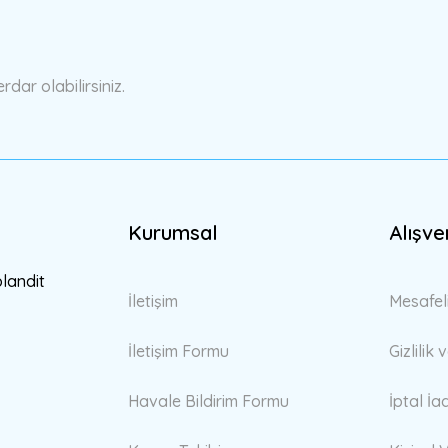
Yorum Yaz
ar olabilirsiniz.
Kurumsal
Alışve
Gönder
blandit
İletişim
Mesafel
İletişim Formu
Gizlilik
Havale Bildirim Formu
İptal İa