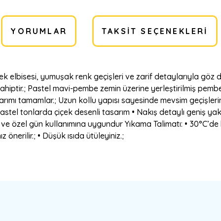
YORUMLAR
TAKSIT SEÇENEKLERI
k elbisesi, yumuşak renk geçişleri ve zarif detaylarıyla göz 
 sahiptir.; Pastel mavi-pembe zemin üzerine yerleştirilmiş pem
arımı tamamlar.; Uzun kollu yapısı sayesinde mevsim geçişlerin
Pastel tonlarda çiçek desenli tasarım • Nakış detaylı geniş yak
ve özel gün kullanımına uygundur Yıkama Talimatı: • 30°C’de h
 önerilir.; • Düşük ısıda ütüleyiniz.;
a yetersiz gördüğünüz noktaları öneri formunu kullanarak tarafımıza ilete
Bu ürüne ilk yorumu siz yapın!