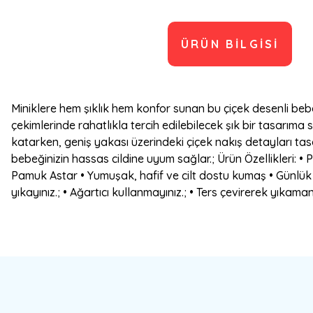
ÜRÜN BILGISI
Miniklere hem şıklık hem konfor sunan bu çiçek desenli bebe
çekimlerinde rahatlıkla tercih edilebilecek şık bir tasarıma
katarken, geniş yakası üzerindeki çiçek nakış detayları tas
bebeğinizin hassas cildine uyum sağlar.; Ürün Özellikleri: • 
Pamuk Astar • Yumuşak, hafif ve cilt dostu kumaş • Günlük 
yıkayınız.; • Ağartıcı kullanmayınız.; • Ters çevirerek yıkamanız
Bu ürünün fiyat bilgisi, resim, ürün açıklamalarında ve diğer konulard
Görüş ve önerileriniz için teşekkür ederiz.