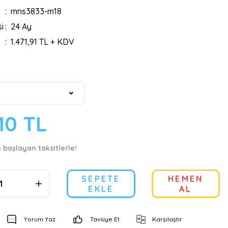
mns3833-m18
i
24 Ay
1.471,91 TL + KDV
,10 TL
n başlayan taksitlerle!
SEPETE
HEMEN
EKLE
AL
Yorum Yaz
Tavsiye Et
Karşılaştır