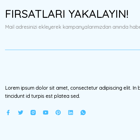
Ürün resmi kalitesiz, bozuk veya görüntülenemiyor.
FIRSATLARI YAKALAYIN!
Ürün açıklamasında eksik bilgiler bulunuyor.
Ürün bilgilerinde hatalar bulunuyor.
Mail adresinizi ekleyerek kampanyalarımızdan anında haberd
Ürün fiyatı diğer sitelerden daha pahalı.
Bu ürüne benzer farklı alternatifler olmalı.
Lorem ipsum dolor sit amet, consectetur adipiscing elit. In 
tincidunt id turpis est platea sed.