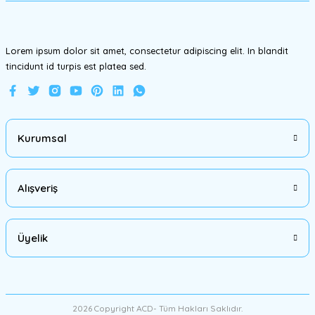
Bu ürüne benzer farklı alternatifler olmalı.
Lorem ipsum dolor sit amet, consectetur adipiscing elit. In blandit
tincidunt id turpis est platea sed.
Gönder
Kurumsal
Alışveriş
Üyelik
2026 Copyright ACD- Tüm Hakları Saklıdır.