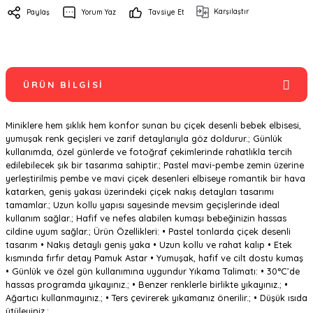
Karşılaştır
Paylaş
Yorum Yaz
Tavsiye Et
ÜRÜN BILGISI
Miniklere hem şıklık hem konfor sunan bu çiçek desenli bebek elbisesi,
yumuşak renk geçişleri ve zarif detaylarıyla göz doldurur.; Günlük
kullanımda, özel günlerde ve fotoğraf çekimlerinde rahatlıkla tercih
edilebilecek şık bir tasarıma sahiptir.; Pastel mavi-pembe zemin üzerine
yerleştirilmiş pembe ve mavi çiçek desenleri elbiseye romantik bir hava
katarken, geniş yakası üzerindeki çiçek nakış detayları tasarımı
tamamlar.; Uzun kollu yapısı sayesinde mevsim geçişlerinde ideal
kullanım sağlar.; Hafif ve nefes alabilen kumaşı bebeğinizin hassas
cildine uyum sağlar.; Ürün Özellikleri: • Pastel tonlarda çiçek desenli
tasarım • Nakış detaylı geniş yaka • Uzun kollu ve rahat kalıp • Etek
kısmında fırfır detay Pamuk Astar • Yumuşak, hafif ve cilt dostu kumaş
• Günlük ve özel gün kullanımına uygundur Yıkama Talimatı: • 30°C’de
hassas programda yıkayınız.; • Benzer renklerle birlikte yıkayınız.; •
Ağartıcı kullanmayınız.; • Ters çevirerek yıkamanız önerilir.; • Düşük ısıda
ütüleyiniz.;