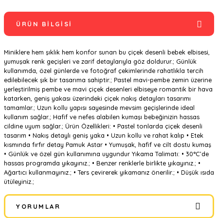
ÜRÜN BILGISI
Miniklere hem şıklık hem konfor sunan bu çiçek desenli bebek elbisesi,
yumuşak renk geçişleri ve zarif detaylarıyla göz doldurur.; Günlük
kullanımda, özel günlerde ve fotoğraf çekimlerinde rahatlıkla tercih
edilebilecek şık bir tasarıma sahiptir.; Pastel mavi-pembe zemin üzerine
yerleştirilmiş pembe ve mavi çiçek desenleri elbiseye romantik bir hava
katarken, geniş yakası üzerindeki çiçek nakış detayları tasarımı
tamamlar.; Uzun kollu yapısı sayesinde mevsim geçişlerinde ideal
kullanım sağlar.; Hafif ve nefes alabilen kumaşı bebeğinizin hassas
cildine uyum sağlar.; Ürün Özellikleri: • Pastel tonlarda çiçek desenli
tasarım • Nakış detaylı geniş yaka • Uzun kollu ve rahat kalıp • Etek
kısmında fırfır detay Pamuk Astar • Yumuşak, hafif ve cilt dostu kumaş
• Günlük ve özel gün kullanımına uygundur Yıkama Talimatı: • 30°C’de
hassas programda yıkayınız.; • Benzer renklerle birlikte yıkayınız.; •
Ağartıcı kullanmayınız.; • Ters çevirerek yıkamanız önerilir.; • Düşük ısıda
ütüleyiniz.;
YORUMLAR