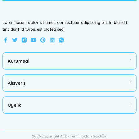
Bu ürüne benzer farklı alternatifler olmalı.
Lorem ipsum dolor sit amet, consectetur adipiscing elit. In blandit
tincidunt id turpis est platea sed.
Gönder
Kurumsal
Alışveriş
Üyelik
2026 Copyright ACD- Tüm Hakları Saklıdır.