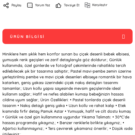
Karşılaştır
Paylaş
Yorum Yaz
Tavsiye Et
ÜRÜN BILGISI
Miniklere hem şıklık hem konfor sunan bu çiçek desenli bebek elbisesi,
yumuşak renk geçişleri ve zarif detaylarıyla göz doldurur.; Günlük
kullanımda, özel günlerde ve fotoğraf çekimlerinde rahatlıkla tercih
edilebilecek şık bir tasarıma sahiptir.; Pastel mavi-pembe zemin üzerine
yerleştirilmiş pembe ve mavi çiçek desenleri elbiseye romantik bir hava
katarken, geniş yakası üzerindeki çiçek nakış detayları tasarımı
tamamlar.; Uzun kollu yapısı sayesinde mevsim geçişlerinde ideal
kullanım sağlar.; Hafif ve nefes alabilen kumaşı bebeğinizin hassas
cildine uyum sağlar.; Ürün Özellikleri: • Pastel tonlarda çiçek desenli
tasarım • Nakış detaylı geniş yaka • Uzun kollu ve rahat kalıp • Etek
kısmında fırfır detay Pamuk Astar • Yumuşak, hafif ve cilt dostu kumaş
• Günlük ve özel gün kullanımına uygundur Yıkama Talimatı: • 30°C’de
hassas programda yıkayınız.; • Benzer renklerle birlikte yıkayınız.; •
Ağartıcı kullanmayınız.; • Ters çevirerek yıkamanız önerilir.; • Düşük ısıda
ütüleyiniz.;