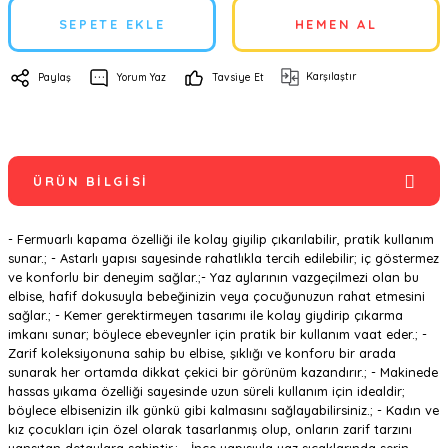
SEPETE EKLE
HEMEN AL
Karşılaştır
Paylaş
Yorum Yaz
Tavsiye Et
ÜRÜN BILGISI
- Fermuarlı kapama özelliği ile kolay giyilip çıkarılabilir, pratik kullanım
sunar.; - Astarlı yapısı sayesinde rahatlıkla tercih edilebilir; iç göstermez
ve konforlu bir deneyim sağlar.;- Yaz aylarının vazgeçilmezi olan bu
elbise, hafif dokusuyla bebeğinizin veya çocuğunuzun rahat etmesini
sağlar.; - Kemer gerektirmeyen tasarımı ile kolay giydirip çıkarma
imkanı sunar; böylece ebeveynler için pratik bir kullanım vaat eder.; -
Zarif koleksiyonuna sahip bu elbise, şıklığı ve konforu bir arada
sunarak her ortamda dikkat çekici bir görünüm kazandırır.; - Makinede
hassas yıkama özelliği sayesinde uzun süreli kullanım için idealdir;
böylece elbisenizin ilk günkü gibi kalmasını sağlayabilirsiniz.; - Kadın ve
kız çocukları için özel olarak tasarlanmış olup, onların zarif tarzını