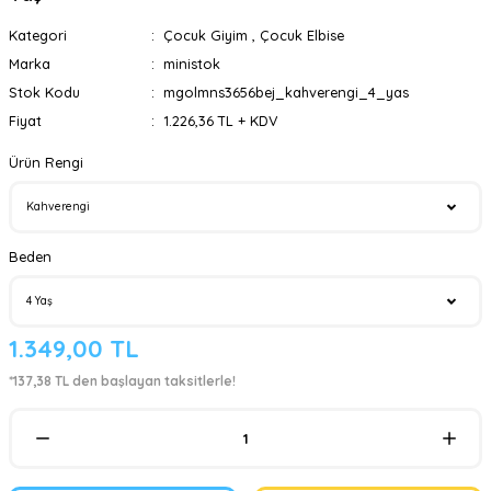
Kategori
Çocuk Giyim
,
Çocuk Elbise
Marka
ministok
Stok Kodu
mgolmns3656bej_kahverengi_4_yas
Fiyat
1.226,36 TL + KDV
Ürün Rengi
Beden
1.349,00 TL
*137,38 TL den başlayan taksitlerle!