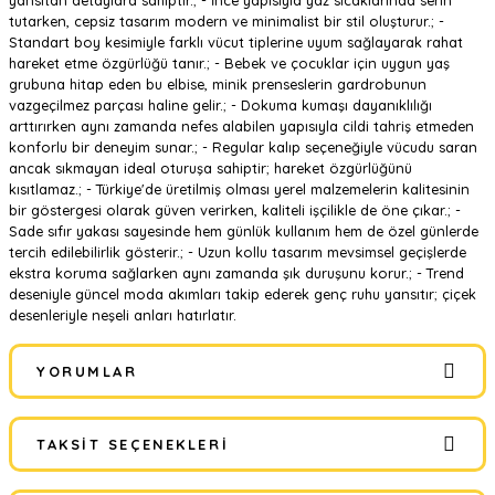
yansıtan detaylara sahiptir.; - İnce yapısıyla yaz sıcaklarında serin
tutarken, cepsiz tasarım modern ve minimalist bir stil oluşturur.; -
Standart boy kesimiyle farklı vücut tiplerine uyum sağlayarak rahat
hareket etme özgürlüğü tanır.; - Bebek ve çocuklar için uygun yaş
grubuna hitap eden bu elbise, minik prenseslerin gardrobunun
vazgeçilmez parçası haline gelir.; - Dokuma kumaşı dayanıklılığı
arttırırken aynı zamanda nefes alabilen yapısıyla cildi tahriş etmeden
konforlu bir deneyim sunar.; - Regular kalıp seçeneğiyle vücudu saran
ancak sıkmayan ideal oturuşa sahiptir; hareket özgürlüğünü
kısıtlamaz.; - Türkiye'de üretilmiş olması yerel malzemelerin kalitesinin
bir göstergesi olarak güven verirken, kaliteli işçilikle de öne çıkar.; -
Sade sıfır yakası sayesinde hem günlük kullanım hem de özel günlerde
tercih edilebilirlik gösterir.; - Uzun kollu tasarım mevsimsel geçişlerde
ekstra koruma sağlarken aynı zamanda şık duruşunu korur.; - Trend
deseniyle güncel moda akımları takip ederek genç ruhu yansıtır; çiçek
desenleriyle neşeli anları hatırlatır.
YORUMLAR
TAKSIT SEÇENEKLERI
Bu ürüne ilk yorumu siz yapın!