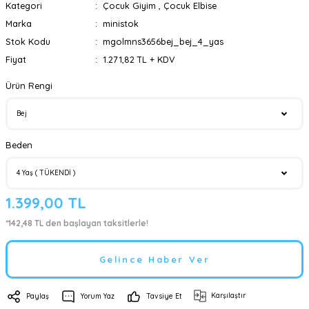
Kategori
Çocuk Giyim
,
Çocuk Elbise
Marka
ministok
Stok Kodu
mgolmns3656bej_bej_4_yas
Fiyat
1.271,82 TL + KDV
Ürün Rengi
Beden
1.399,00 TL
*142,48 TL den başlayan taksitlerle!
Gelince Haber Ver
Karşılaştır
Paylaş
Yorum Yaz
Tavsiye Et