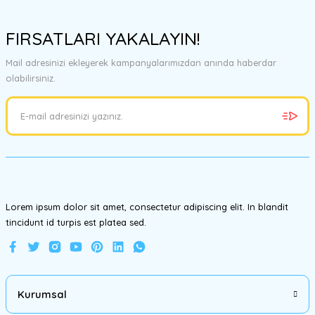
Bu ürünün fiyat bilgisi, resim, ürün açıklamalarında ve diğer
konularda yetersiz gördüğünüz noktaları öneri formunu kullanarak
FIRSATLARI YAKALAYIN!
tarafımıza iletebilirsiniz.
Görüş ve önerileriniz için teşekkür ederiz.
Mail adresinizi ekleyerek kampanyalarımızdan anında haberdar
olabilirsiniz.
Ürün resmi kalitesiz, bozuk veya görüntülenemiyor.
Ürün açıklamasında eksik bilgiler bulunuyor.
Ürün bilgilerinde hatalar bulunuyor.
Ürün fiyatı diğer sitelerden daha pahalı.
Bu ürüne benzer farklı alternatifler olmalı.
Lorem ipsum dolor sit amet, consectetur adipiscing elit. In blandit
tincidunt id turpis est platea sed.
Gönder
Kurumsal