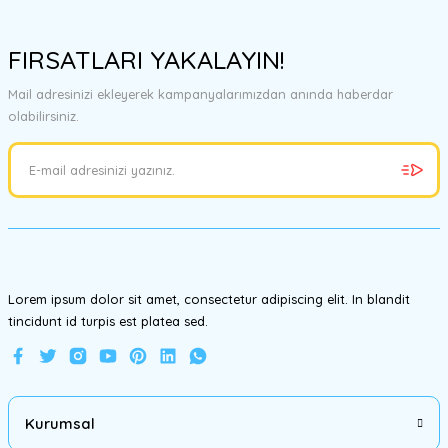
Bu ürünün fiyat bilgisi, resim, ürün açıklamalarında ve diğer
konularda yetersiz gördüğünüz noktaları öneri formunu kullanarak
FIRSATLARI YAKALAYIN!
tarafımıza iletebilirsiniz.
Görüş ve önerileriniz için teşekkür ederiz.
Mail adresinizi ekleyerek kampanyalarımızdan anında haberdar
olabilirsiniz.
Ürün resmi kalitesiz, bozuk veya görüntülenemiyor.
Ürün açıklamasında eksik bilgiler bulunuyor.
Ürün bilgilerinde hatalar bulunuyor.
Ürün fiyatı diğer sitelerden daha pahalı.
Bu ürüne benzer farklı alternatifler olmalı.
Lorem ipsum dolor sit amet, consectetur adipiscing elit. In blandit
tincidunt id turpis est platea sed.
Gönder
Kurumsal