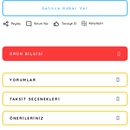
Gelince Haber Ver
Karşılaştır
Paylaş
Yorum Yaz
Tavsiye Et
ÜRÜN BILGISI
YORUMLAR
TAKSIT SEÇENEKLERI
Bu ürüne ilk yorumu siz yapın!
ÖNERILERINIZ
Yorum Yaz