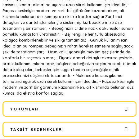
hassas yıkama talimatına uyarak uzun süreli kullanım için idealdir.; -
Paçasız kesimiyle modern ve zarif bir görünüm kazandırırken, alt
kısmında bulunan düz kumaşı da ekstra konfor sağlar.Zarif inci
detayları ve dantel işlemeleriyle süslenmiş, kız bebeklerinize özel
tasarlanmış bir romper.; - Bebeğinizin cildine nazik dokunuşlar sunan
pamuklu kumaştan üretilmiştir.; - Bej rengi ile her türlü aksesuarla
kolayca kombinlenebilir ve şıklığı tamamlar.; - Günlük kullanım için
ideal olan bu romper, bebeğinizin rahat hareket etmesini sağlayacak
şekilde tasarlanmıştır.; - Uzun kollu yapısıyla mevsim geçişlerinde de
konforlu bir seçenek sunar.; - Fiyonk dantel detaylı tokası sayesinde
pratik kullanım imkanı tanır; böylece bebeğinizin saçlarını sabit tutmak
daha kolay olur.; bebekler için uygun beden seçeneğiyle minik
prenseslerinizi düşünerek tasarlandı.; - Makinede hassas yıkama
talimatına uyarak uzun süreli kullanım için idealdir.; - Paçasız kesimiyle
modern ve zarif bir görünüm kazandırırken, alt kısmında bulunan düz
kumaşı da ekstra konfor sağlar.
YORUMLAR
TAKSIT SEÇENEKLERI
Bu ürüne ilk yorumu siz yapın!