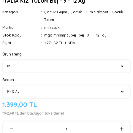
ITALIA KIZ TULUM Bej - 9 - 12 Ay
Kategori
Çocuk Giyim
,
Çocuk Tulum Salopet
,
Çocuk
Tulum
Marka
ministok
Stok Kodu
mgolmnsmj135bej_bej_9_-_12_ay
Fiyat
1.271,82 TL + KDV
Ürün Rengi
Beden
1.399,00 TL
*142,48 TL den başlayan taksitlerle!