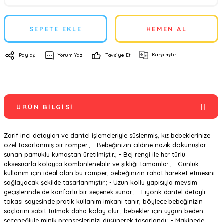
SEPETE EKLE
HEMEN AL
Karşılaştır
Paylaş
Yorum Yaz
Tavsiye Et
ÜRÜN BILGISI
Zarif inci detayları ve dantel işlemeleriyle süslenmiş, kız bebeklerinize
özel tasarlanmış bir romper.; - Bebeğinizin cildine nazik dokunuşlar
sunan pamuklu kumaştan üretilmiştir.; - Bej rengi ile her türlü
aksesuarla kolayca kombinlenebilir ve şıklığı tamamlar.; - Günlük
kullanım için ideal olan bu romper, bebeğinizin rahat hareket etmesini
sağlayacak şekilde tasarlanmıştır.; - Uzun kollu yapısıyla mevsim
geçişlerinde de konforlu bir seçenek sunar.; - Fiyonk dantel detaylı
tokası sayesinde pratik kullanım imkanı tanır; böylece bebeğinizin
saçlarını sabit tutmak daha kolay olur.; bebekler için uygun beden
seçeneğiyle minik prenseslerinizi düşünerek tasarlandı.; - Makinede