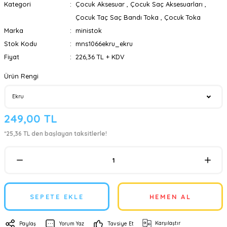
Kategori
Çocuk Aksesuar
,
Çocuk Saç Aksesuarları
,
Çocuk Taç Saç Bandı Toka
,
Çocuk Toka
Marka
ministok
Stok Kodu
mns1066ekru_ekru
Fiyat
226,36 TL + KDV
Ürün Rengi
249,00 TL
*25,36 TL den başlayan taksitlerle!
SEPETE EKLE
HEMEN AL
Karşılaştır
Paylaş
Yorum Yaz
Tavsiye Et