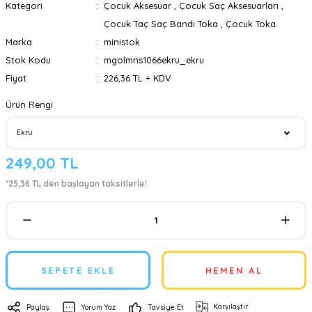
Kategori
Çocuk Aksesuar
,
Çocuk Saç Aksesuarları
,
Çocuk Taç Saç Bandı Toka
,
Çocuk Toka
Marka
ministok
Stok Kodu
mgolmns1066ekru_ekru
Fiyat
226,36 TL + KDV
Ürün Rengi
249,00 TL
*25,36 TL den başlayan taksitlerle!
SEPETE EKLE
HEMEN AL
Karşılaştır
Paylaş
Yorum Yaz
Tavsiye Et