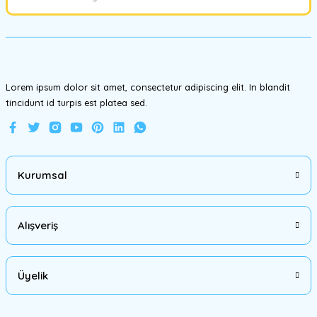
Ürün bilgilerinde hatalar bulunuyor.
Ürün fiyatı diğer sitelerden daha pahalı.
Bu ürüne benzer farklı alternatifler olmalı.
Lorem ipsum dolor sit amet, consectetur adipiscing elit. In blandit
tincidunt id turpis est platea sed.
Gönder
Kurumsal
Alışveriş
Üyelik