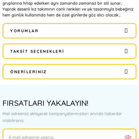
gruplarına hitap ederken aynı zamanda zamansız bir stil sunar.;
Yaprak desenli kız takımının canlı renkleri ve şık tasarımıyla bebeğiniz
hem günlük kullanımda hem de özel günlerde göz alıcı olacak.;
YORUMLAR
TAKSIT SEÇENEKLERI
Bu ürüne ilk yorumu siz yapın!
ÖNERILERINIZ
Yorum Yaz
Bu ürünün fiyat bilgisi, resim, ürün açıklamalarında ve diğer
konularda yetersiz gördüğünüz noktaları öneri formunu kullanarak
FIRSATLARI YAKALAYIN!
tarafımıza iletebilirsiniz.
Görüş ve önerileriniz için teşekkür ederiz.
Mail adresinizi ekleyerek kampanyalarımızdan anında haberdar
olabilirsiniz.
Ürün resmi kalitesiz, bozuk veya görüntülenemiyor.
Ürün açıklamasında eksik bilgiler bulunuyor.