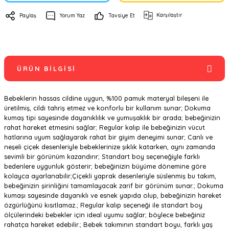
Karşılaştır
Paylaş
Yorum Yaz
Tavsiye Et
ÜRÜN BILGISI
Bebeklerin hassas cildine uygun, %100 pamuk materyal bileşeni ile
üretilmiş, cildi tahriş etmez ve konforlu bir kullanım sunar; Dokuma
kumaş tipi sayesinde dayanıklılık ve yumuşaklık bir arada; bebeğinizin
rahat hareket etmesini sağlar; Regular kalıp ile bebeğinizin vücut
hatlarına uyum sağlayarak rahat bir giyim deneyimi sunar; Canlı ve
neşeli çiçek desenleriyle bebeklerinize şıklık katarken, aynı zamanda
sevimli bir görünüm kazandırır; Standart boy seçeneğiyle farklı
bedenlere uygunluk gösterir; bebeğinizin büyüme dönemine göre
kolayca ayarlanabilir;Çiçekli yaprak desenleriyle süslenmiş bu takım,
bebeğinizin şirinliğini tamamlayacak zarif bir görünüm sunar.; Dokuma
kumaşı sayesinde dayanıklı ve esnek yapıda olup, bebeğinizin hareket
özgürlüğünü kısıtlamaz.; Regular kalıp seçeneği ile standart boy
ölçülerindeki bebekler için ideal uyumu sağlar; böylece bebeğiniz
rahatça hareket edebilir.; Bebek takımının standart boyu, farklı yaş