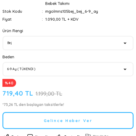
Bebek Takımı
Stok Kodu
mgolmns105bej_bej_6-9_ay
Fiyat
1.090,00 TL + KDV
Ürün Rengi
Beden
%40
719,40 TL
1.199,00 TL
*73,26 TL den başlayan taksitlerle!
Gelince Haber Ver