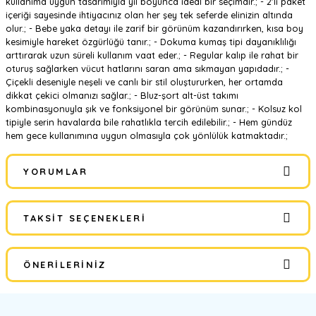
kullanıma uygun tasarımıyla yıl boyunca ideal bir seçimdir.; - 2'li paket
içeriği sayesinde ihtiyacınız olan her şey tek seferde elinizin altında
olur.; - Bebe yaka detayı ile zarif bir görünüm kazandırırken, kısa boy
kesimiyle hareket özgürlüğü tanır.; - Dokuma kumaş tipi dayanıklılığı
arttırarak uzun süreli kullanım vaat eder.; - Regular kalıp ile rahat bir
oturuş sağlarken vücut hatlarını saran ama sıkmayan yapıdadır.; -
Çiçekli deseniyle neşeli ve canlı bir stil oluştururken, her ortamda
dikkat çekici olmanızı sağlar.; - Bluz-şort alt-üst takımı
kombinasyonuyla şık ve fonksiyonel bir görünüm sunar.; - Kolsuz kol
tipiyle serin havalarda bile rahatlıkla tercih edilebilir.; - Hem gündüz
hem gece kullanımına uygun olmasıyla çok yönlülük katmaktadır.;
YORUMLAR
TAKSIT SEÇENEKLERI
Bu ürüne ilk yorumu siz yapın!
ÖNERILERINIZ
Yorum Yaz
Bu ürünün fiyat bilgisi, resim, ürün açıklamalarında ve diğer