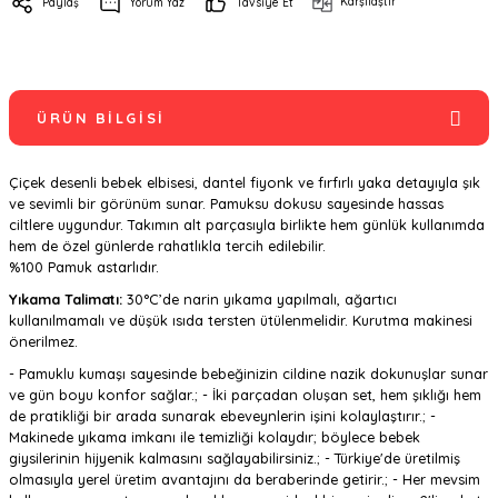
Karşılaştır
Paylaş
Yorum Yaz
Tavsiye Et
ÜRÜN BILGISI
Çiçek desenli bebek elbisesi, dantel fiyonk ve fırfırlı yaka detayıyla şık
ve sevimli bir görünüm sunar. Pamuksu dokusu sayesinde hassas
ciltlere uygundur. Takımın alt parçasıyla birlikte hem günlük kullanımda
hem de özel günlerde rahatlıkla tercih edilebilir.
%100 Pamuk astarlıdır.
Yıkama Talimatı:
30°C’de narin yıkama yapılmalı, ağartıcı
kullanılmamalı ve düşük ısıda tersten ütülenmelidir. Kurutma makinesi
önerilmez.
- Pamuklu kumaşı sayesinde bebeğinizin cildine nazik dokunuşlar sunar
ve gün boyu konfor sağlar.; - İki parçadan oluşan set, hem şıklığı hem
de pratikliği bir arada sunarak ebeveynlerin işini kolaylaştırır.; -
Makinede yıkama imkanı ile temizliği kolaydır; böylece bebek
giysilerinin hijyenik kalmasını sağlayabilirsiniz.; - Türkiye'de üretilmiş
olmasıyla yerel üretim avantajını da beraberinde getirir.; - Her mevsim