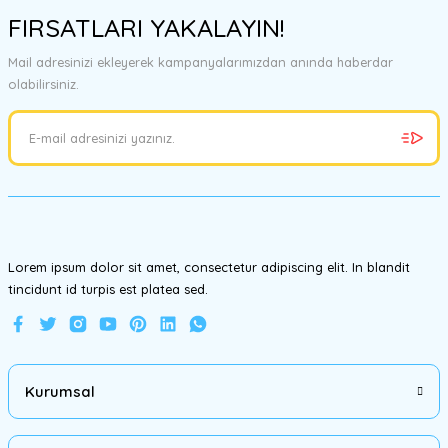
konularda yetersiz gördüğünüz noktaları öneri formunu kullanarak
FIRSATLARI YAKALAYIN!
tarafımıza iletebilirsiniz.
Görüş ve önerileriniz için teşekkür ederiz.
Mail adresinizi ekleyerek kampanyalarımızdan anında haberdar
olabilirsiniz.
Ürün resmi kalitesiz, bozuk veya görüntülenemiyor.
Ürün açıklamasında eksik bilgiler bulunuyor.
Ürün bilgilerinde hatalar bulunuyor.
Ürün fiyatı diğer sitelerden daha pahalı.
Bu ürüne benzer farklı alternatifler olmalı.
Lorem ipsum dolor sit amet, consectetur adipiscing elit. In blandit
tincidunt id turpis est platea sed.
Gönder
Kurumsal