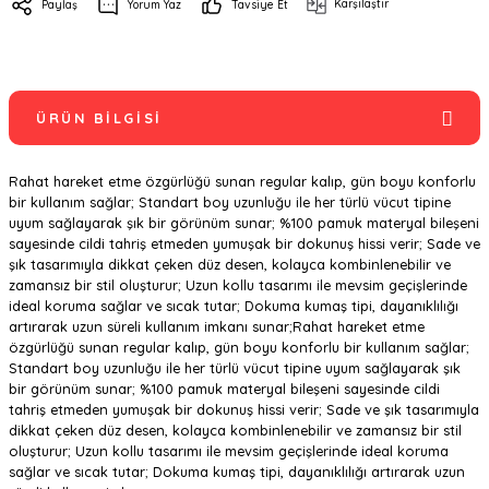
Karşılaştır
Paylaş
Yorum Yaz
Tavsiye Et
ÜRÜN BILGISI
Rahat hareket etme özgürlüğü sunan regular kalıp, gün boyu konforlu
bir kullanım sağlar; Standart boy uzunluğu ile her türlü vücut tipine
uyum sağlayarak şık bir görünüm sunar; %100 pamuk materyal bileşeni
sayesinde cildi tahriş etmeden yumuşak bir dokunuş hissi verir; Sade ve
şık tasarımıyla dikkat çeken düz desen, kolayca kombinlenebilir ve
zamansız bir stil oluşturur; Uzun kollu tasarımı ile mevsim geçişlerinde
ideal koruma sağlar ve sıcak tutar; Dokuma kumaş tipi, dayanıklılığı
artırarak uzun süreli kullanım imkanı sunar;Rahat hareket etme
özgürlüğü sunan regular kalıp, gün boyu konforlu bir kullanım sağlar;
Standart boy uzunluğu ile her türlü vücut tipine uyum sağlayarak şık
bir görünüm sunar; %100 pamuk materyal bileşeni sayesinde cildi
tahriş etmeden yumuşak bir dokunuş hissi verir; Sade ve şık tasarımıyla
dikkat çeken düz desen, kolayca kombinlenebilir ve zamansız bir stil
oluşturur; Uzun kollu tasarımı ile mevsim geçişlerinde ideal koruma
sağlar ve sıcak tutar; Dokuma kumaş tipi, dayanıklılığı artırarak uzun