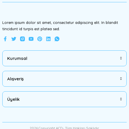
Bu ürüne benzer farklı alternatifler olmalı.
Lorem ipsum dolor sit amet, consectetur adipiscing elit. In blandit
tincidunt id turpis est platea sed.
Gönder
Kurumsal
Alışveriş
Üyelik
2026 Copyright ACD- Tüm Hakları Saklıdır.