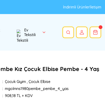
İndirimli Ürünler
İletişim
k
Ev
Tekstili
embe Kız Çocuk Elbise Pembe - 4 Yaş
Çocuk Giyim
,
Çocuk Elbise
mgolmns1980pembe_pembe_4_yas
908,18 TL + KDV