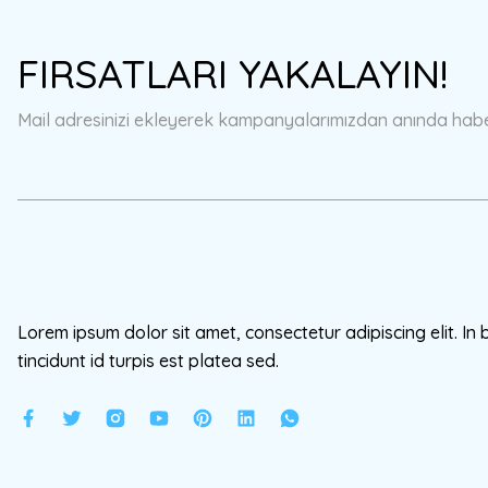
Ürün resmi kalitesiz, bozuk veya görüntülenemiyor.
FIRSATLARI YAKALAYIN!
Ürün açıklamasında eksik bilgiler bulunuyor.
Ürün bilgilerinde hatalar bulunuyor.
Mail adresinizi ekleyerek kampanyalarımızdan anında haberd
Ürün fiyatı diğer sitelerden daha pahalı.
Bu ürüne benzer farklı alternatifler olmalı.
Lorem ipsum dolor sit amet, consectetur adipiscing elit. In 
tincidunt id turpis est platea sed.