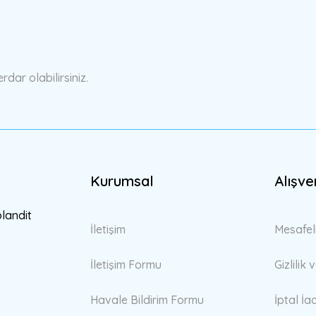
Yorum Yaz
ar olabilirsiniz.
Kurumsal
Alışve
Gönder
blandit
İletişim
Mesafel
İletişim Formu
Gizlilik
Havale Bildirim Formu
İptal İa