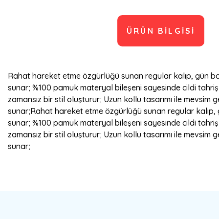
ÜRÜN BILGISI
Rahat hareket etme özgürlüğü sunan regular kalıp, gün boy
sunar; %100 pamuk materyal bileşeni sayesinde cildi tahriş
zamansız bir stil oluşturur; Uzun kollu tasarımı ile mevsim 
sunar;Rahat hareket etme özgürlüğü sunan regular kalıp, g
sunar; %100 pamuk materyal bileşeni sayesinde cildi tahriş
zamansız bir stil oluşturur; Uzun kollu tasarımı ile mevsim 
sunar;
Bu ürünün fiyat bilgisi, resim, ürün açıklamalarında ve diğer konulard
Görüş ve önerileriniz için teşekkür ederiz.