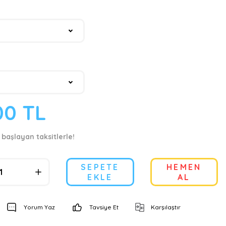
00 TL
 başlayan taksitlerle!
SEPETE
HEMEN
EKLE
AL
Yorum Yaz
Tavsiye Et
Karşılaştır