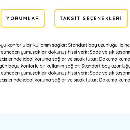
YORUMLAR
TAKSIT SEÇENEKLERI
u konforlu bir kullanım sağlar; Standart boy uzunluğu ile he
 etmeden yumuşak bir dokunuş hissi verir; Sade ve şık tasarı
geçişlerinde ideal koruma sağlar ve sıcak tutar; Dokuma kumaş t
ün boyu konforlu bir kullanım sağlar; Standart boy uzunluğu 
 etmeden yumuşak bir dokunuş hissi verir; Sade ve şık tasarı
geçişlerinde ideal koruma sağlar ve sıcak tutar; Dokuma kumaş t
a yetersiz gördüğünüz noktaları öneri formunu kullanarak tarafımıza ilete
Bu ürüne ilk yorumu siz yapın!