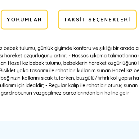
YORUMLAR
TAKSIT SEÇENEKLERI
kız bebek tulumu, günlük giyimde konforu ve şıklığı bir arada a
apısı hareket özgürlüğünü artırır; - Hassas yıkama talimatları
 sunan Hazel kız bebek tulumu, bebeklerin hareket özgürlüğünü k
Bisiklet yaka tasarımı ile rahat bir kullanım sunan Hazel kız 
beğinizin kollarını sıcak tutarken, büzgülü/fırfırlı kol yapısı 
llanım için idealdir; - Regular kalıp ile rahat bir oturuş su
k gardırobunun vazgeçilmez parçalarından biri haline gelir;
a yetersiz gördüğünüz noktaları öneri formunu kullanarak tarafımıza ilete
Bu ürüne ilk yorumu siz yapın!