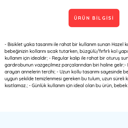
ÜRÜN BILGISI
- Bisiklet yaka tasarımı ile rahat bir kullanım sunan Hazel 
bebeğinizin kollarını sıcak tutarken, büzgülü/fırfırlı kol y
kullanım için idealdir; - Regular kalıp ile rahat bir oturuş
gardırobunun vazgeçilmez parçalarından biri haline gelir;- 
arayan annelerin tercihi; - Uzun kollu tasarımı sayesinde be
uygun şekilde temizlenmesi gereken bu tulum, uzun süreli ku
kısıtlamaz.; - Günlük kullanım için ideal olan bu ürün, bebe
Bu ürünün fiyat bilgisi, resim, ürün açıklamalarında ve diğer konulard
Görüş ve önerileriniz için teşekkür ederiz.