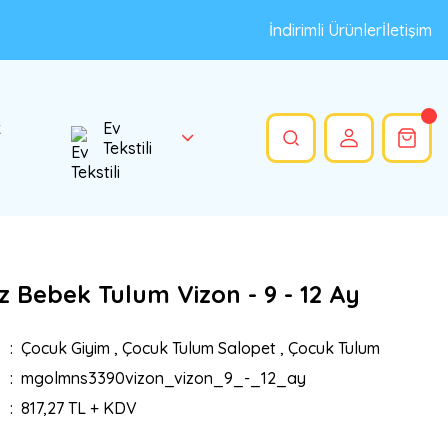
İndirimli Ürünler
İletişim
k
Ev
Tekstili
z Bebek Tulum Vizon - 9 - 12 Ay
Çocuk Giyim
,
Çocuk Tulum Salopet
,
Çocuk Tulum
mgolmns3390vizon_vizon_9_-_12_ay
817,27 TL + KDV