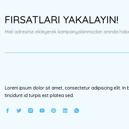
Ürün resmi kalitesiz, bozuk veya görüntülenemiyor.
FIRSATLARI YAKALAYIN!
Ürün açıklamasında eksik bilgiler bulunuyor.
Ürün bilgilerinde hatalar bulunuyor.
Mail adresinizi ekleyerek kampanyalarımızdan anında haberd
Ürün fiyatı diğer sitelerden daha pahalı.
Bu ürüne benzer farklı alternatifler olmalı.
Lorem ipsum dolor sit amet, consectetur adipiscing elit. In 
tincidunt id turpis est platea sed.