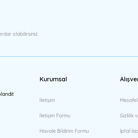
Yorum Yaz
ar olabilirsiniz.
Kurumsal
Alışve
Gönder
blandit
İletişim
Mesafel
İletişim Formu
Gizlilik
Havale Bildirim Formu
İptal İa