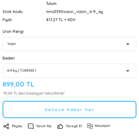
Tulum
Stok Kodu
mns3390vizon_vizon_6-9_ay
Fiyat
817,27 TL + KDV
Ürün Rengi
Beden
899,00 TL
*91,56 TL den başlayan taksitlerle!
Gelince Haber Ver
Karşılaştır
Paylaş
Yorum Yaz
Tavsiye Et