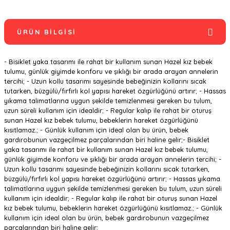
ÜRÜN BILGISI
- Bisiklet yaka tasarımı ile rahat bir kullanım sunan Hazel kız bebek
tulumu, günlük giyimde konforu ve şıklığı bir arada arayan annelerin
tercihi; - Uzun kollu tasarımı sayesinde bebeğinizin kollarını sıcak
tutarken, büzgülü/fırfırlı kol yapısı hareket özgürlüğünü artırır; - Hassas
yıkama talimatlarına uygun şekilde temizlenmesi gereken bu tulum,
uzun süreli kullanım için idealdir; - Regular kalıp ile rahat bir oturuş
sunan Hazel kız bebek tulumu, bebeklerin hareket özgürlüğünü
kısıtlamaz.; - Günlük kullanım için ideal olan bu ürün, bebek
gardırobunun vazgeçilmez parçalarından biri haline gelir;- Bisiklet
yaka tasarımı ile rahat bir kullanım sunan Hazel kız bebek tulumu,
günlük giyimde konforu ve şıklığı bir arada arayan annelerin tercihi; -
Uzun kollu tasarımı sayesinde bebeğinizin kollarını sıcak tutarken,
büzgülü/fırfırlı kol yapısı hareket özgürlüğünü artırır; - Hassas yıkama
talimatlarına uygun şekilde temizlenmesi gereken bu tulum, uzun süreli
kullanım için idealdir; - Regular kalıp ile rahat bir oturuş sunan Hazel
kız bebek tulumu, bebeklerin hareket özgürlüğünü kısıtlamaz.; - Günlük
kullanım için ideal olan bu ürün, bebek gardırobunun vazgeçilmez
parçalarından biri haline gelir;