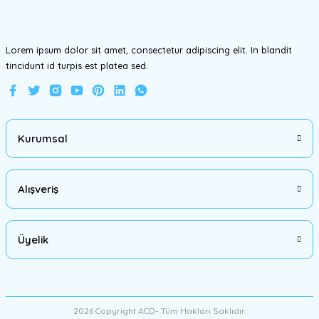
Bu ürüne benzer farklı alternatifler olmalı.
Lorem ipsum dolor sit amet, consectetur adipiscing elit. In blandit
tincidunt id turpis est platea sed.
Gönder
Kurumsal
Alışveriş
Üyelik
2026 Copyright ACD- Tüm Hakları Saklıdır.