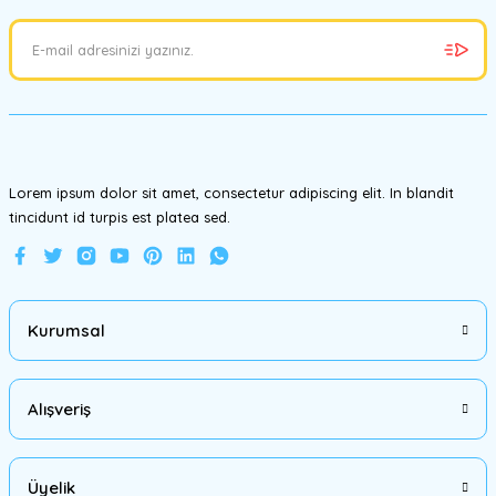
Ürün açıklamasında eksik bilgiler bulunuyor.
Ürün bilgilerinde hatalar bulunuyor.
Ürün fiyatı diğer sitelerden daha pahalı.
Bu ürüne benzer farklı alternatifler olmalı.
Lorem ipsum dolor sit amet, consectetur adipiscing elit. In blandit
tincidunt id turpis est platea sed.
Gönder
Kurumsal
Alışveriş
Üyelik