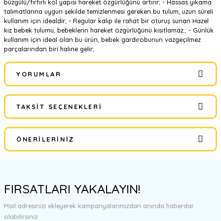
büzgülü/fırfırlı kol yapısı hareket özgürlüğünü artırır; - Hassas yıkama
talimatlarına uygun şekilde temizlenmesi gereken bu tulum, uzun süreli
kullanım için idealdir; - Regular kalıp ile rahat bir oturuş sunan Hazel
kız bebek tulumu, bebeklerin hareket özgürlüğünü kısıtlamaz.; - Günlük
kullanım için ideal olan bu ürün, bebek gardırobunun vazgeçilmez
parçalarından biri haline gelir;
YORUMLAR
TAKSIT SEÇENEKLERI
Bu ürüne ilk yorumu siz yapın!
ÖNERILERINIZ
Yorum Yaz
Bu ürünün fiyat bilgisi, resim, ürün açıklamalarında ve diğer
konularda yetersiz gördüğünüz noktaları öneri formunu kullanarak
FIRSATLARI YAKALAYIN!
tarafımıza iletebilirsiniz.
Görüş ve önerileriniz için teşekkür ederiz.
Mail adresinizi ekleyerek kampanyalarımızdan anında haberdar
olabilirsiniz.
Ürün resmi kalitesiz, bozuk veya görüntülenemiyor.