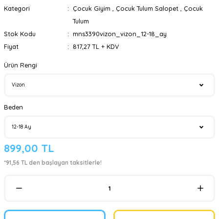
Kategori
Çocuk Giyim
,
Çocuk Tulum Salopet
,
Çocuk
Tulum
Stok Kodu
mns3390vizon_vizon_12-18_ay
Fiyat
817,27 TL + KDV
Ürün Rengi
Beden
899,00 TL
*91,56 TL den başlayan taksitlerle!