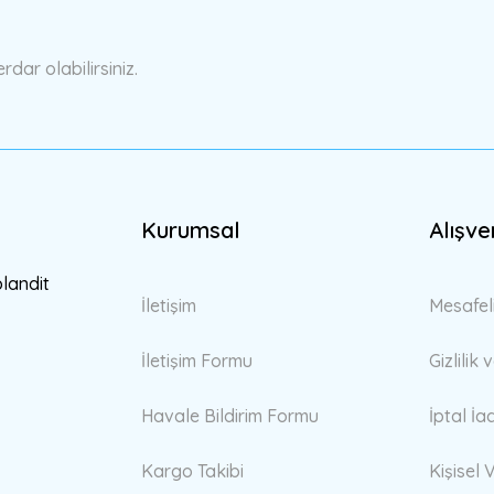
Yorum Yaz
ar olabilirsiniz.
Kurumsal
Alışve
Gönder
blandit
İletişim
Mesafel
İletişim Formu
Gizlilik
Havale Bildirim Formu
İptal İa
Kargo Takibi
Kişisel V