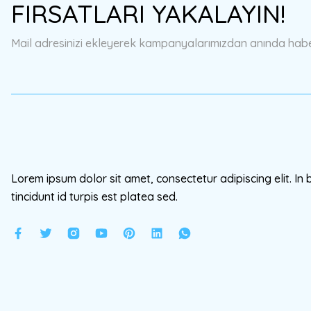
FIRSATLARI YAKALAYIN!
Ürün açıklamasında eksik bilgiler bulunuyor.
Ürün bilgilerinde hatalar bulunuyor.
Mail adresinizi ekleyerek kampanyalarımızdan anında haberd
Ürün fiyatı diğer sitelerden daha pahalı.
Bu ürüne benzer farklı alternatifler olmalı.
Lorem ipsum dolor sit amet, consectetur adipiscing elit. In 
tincidunt id turpis est platea sed.