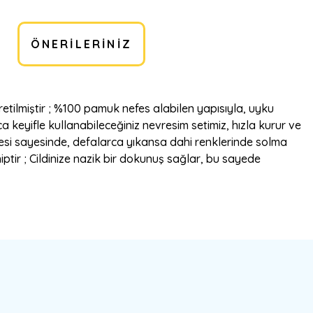
ÖNERILERINIZ
tilmiştir ; %100 pamuk nefes alabilen yapısıyla, uyku
a keyifle kullanabileceğiniz nevresim setimiz, hızla kurur ve
itesi sayesinde, defalarca yıkansa dahi renklerinde solma
ptir ; Cildinize nazik bir dokunuş sağlar, bu sayede
bilirsiniz.