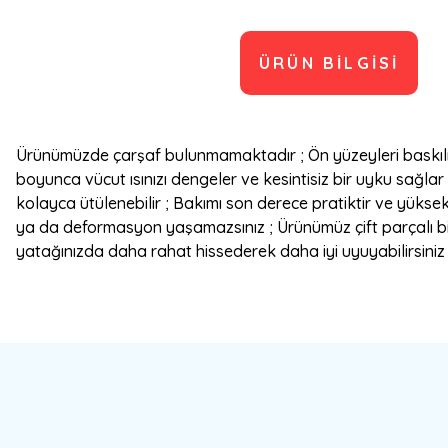
ÜRÜN BILGISI
Ürünümüzde çarşaf bulunmamaktadır ; Ön yüzeyleri baskılı 
boyunca vücut ısınızı dengeler ve kesintisiz bir uyku sağlar
kolayca ütülenebilir ; Bakımı son derece pratiktir ve yüks
ya da deformasyon yaşamazsınız ; Ürünümüz çift parçalı bir 
yatağınızda daha rahat hissederek daha iyi uyuyabilirsiniz ; 
Bu ürünün fiyat bilgisi, resim, ürün açıklamalarında ve diğer konulard
Görüş ve önerileriniz için teşekkür ederiz.
Ürün resmi kalitesiz, bozuk veya görüntülenemiyor.