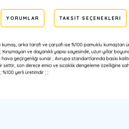
YORUMLAR
TAKSIT SEÇENEKLERI
kumaş, arka tarafı ve çarşafı ise %100 pamuklu kumaştan üre
 ; Kırışmayan ve dayanıklı yapısı sayesinde, uzun yıllar boyunc
ek hava geçirgenliği sunar ; Avrupa standartlarında baskı kal
settir, son derece emici ve sıcaklık dengeleme özelliğine sahi
%100 yerli üretimdir ; ;
a yetersiz gördüğünüz noktaları öneri formunu kullanarak tarafımıza ilete
Bu ürüne ilk yorumu siz yapın!