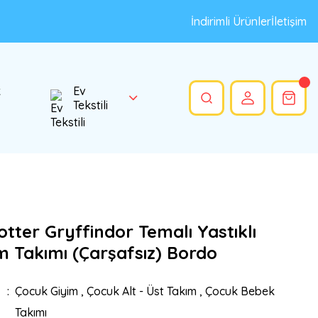
İndirimli Ürünler
İletişim
k
Ev
Tekstili
tter Gryffindor Temalı Yastıklı
m Takımı (Çarşafsız) Bordo
Çocuk Giyim
,
Çocuk Alt - Üst Takım
,
Çocuk Bebek
Takımı