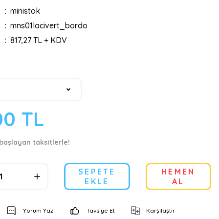
ministok
mns01lacivert_bordo
817,27 TL + KDV
00 TL
başlayan taksitlerle!
SEPETE
HEMEN
EKLE
AL
Yorum Yaz
Tavsiye Et
Karşılaştır