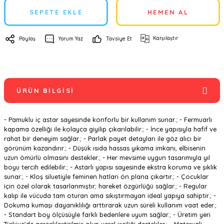
SEPETE EKLE
HEMEN AL
Karşılaştır
Paylaş
Yorum Yaz
Tavsiye Et
ÜRÜN BILGISI
- Pamuklu iç astar sayesinde konforlu bir kullanım sunar.; - Fermuarlı
kapama özelliği ile kolayca giyilip çıkarılabilir.; - İnce yapısıyla hafif ve
rahat bir deneyim sağlar.; - Parlak payet detayları ile göz alıcı bir
görünüm kazandırır.; - Düşük ısıda hassas yıkama imkanı, elbisenin
uzun ömürlü olmasını destekler.; - Her mevsime uygun tasarımıyla yıl
boyu tercih edilebilir.; - Astarlı yapısı sayesinde ekstra koruma ve şıklık
sunar.; - Kloş siluetiyle feminen hatları ön plana çıkartır.; - Çocuklar
için özel olarak tasarlanmıştır; hareket özgürlüğü sağlar.; - Regular
kalıp ile vücuda tam oturan ama sıkıştırmayan ideal yapıya sahiptir.; -
Dokuma kumaşı dayanıklılığı arttırarak uzun süreli kullanım vaat eder.;
- Standart boy ölçüsüyle farklı bedenlere uyum sağlar.; - Üretim yeri