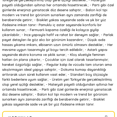
Türkiye'de gerçekleştirilmiş olup yerel işçiliği destekler.; - Materyali
payetli olduğundan ışıltınızı her ortamda hissettirecek.; - Parti gibi özel
günlerde enerjinizi yansıtacak düz desene sahiptir.; - Balon kol tipi
modern ve trend bir görünüm sunarken aynı zamanda zarifliği de
beraberinde getirir.; - Bisiklet yakası sayesinde sade ve şık bir yüz
ifadesine imkan tanır.- Pamuklu iç astar sayesinde konforlu bir
kullanım sunar.; - Fermuarlı kapama özelliği ile kolayca giyilip
çıkarılabilir.; - İnce yapısıyla hafif ve rahat bir deneyim sağlar.; - Parlak
payet detayları ile göz alıcı bir görünüm kazandırır.; - Düşük ısıda
hassas yıkama imkanı, elbisenin uzun ömürlü olmasını destekler.; - Her
mevsime uygun tasarımıyla yıl boyu tercih edilebilir.; - Astarlı yapısı
sayesinde ekstra koruma ve şıklık sunar.; - Kloş siluetiyle feminen
hatları ön plana çıkartır.; - Çocuklar için özel olarak tasarlanmıştır;
hareket özgürlüğü sağlar.; - Regular kalıp ile vücuda tam oturan ama
sıkıştırmayan ideal yapıya sahiptir.; - Dokuma kumaşı dayanıklılığı
arttırarak uzun süreli kullanım vaat eder.; - Standart boy ölçüsüyle
farklı bedenlere uyum sağlar.; - Üretim yeri Türkiye'de gerçekleştirilmiş
olup yerel işçiliği destekler.; - Materyali payetli olduğundan ışıltınızı her
ortamda hissettirecek.; - Parti gibi özel günlerde enerjinizi yansıtacak
düz desene sahiptir.; - Balon kol tipi modern ve trend bir görünüm
sunarken aynı zamanda zarifliği de beraberinde getirir.; - Bisiklet
yakası sayesinde sade ve şık bir yüz ifadesine imkan tanır.