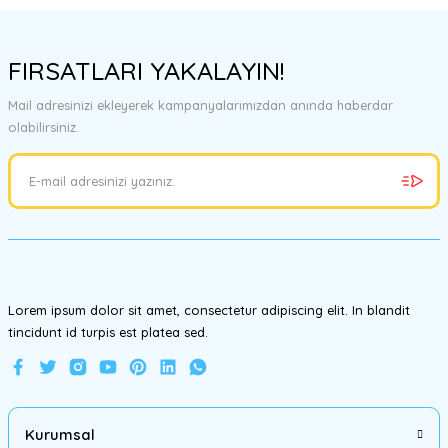
Bu ürünün fiyat bilgisi, resim, ürün açıklamalarında ve diğer
konularda yetersiz gördüğünüz noktaları öneri formunu kullanarak
FIRSATLARI YAKALAYIN!
tarafımıza iletebilirsiniz.
Görüş ve önerileriniz için teşekkür ederiz.
Mail adresinizi ekleyerek kampanyalarımızdan anında haberdar
olabilirsiniz.
Ürün resmi kalitesiz, bozuk veya görüntülenemiyor.
Ürün açıklamasında eksik bilgiler bulunuyor.
Ürün bilgilerinde hatalar bulunuyor.
Ürün fiyatı diğer sitelerden daha pahalı.
Bu ürüne benzer farklı alternatifler olmalı.
Lorem ipsum dolor sit amet, consectetur adipiscing elit. In blandit
tincidunt id turpis est platea sed.
Gönder
Kurumsal