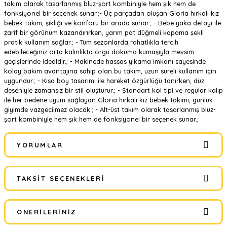
takım olarak tasarlanmış bluz-şort kombiniyle hem şık hem de
fonksiyonel bir seçenek sunar.;- Üç parçadan oluşan Gloria hırkalı kız
bebek takım, şıklığı ve konforu bir arada sunar.; - Bebe yaka detayı ile
zarif bir görünüm kazandırırken, yarım pat düğmeli kapama şekli
pratik kullanım sağlar.; - Tüm sezonlarda rahatlıkla tercih
edebileceğiniz orta kalınlıkta örgü dokuma kumaşıyla mevsim
geçişlerinde idealdir.; - Makinede hassas yıkama imkanı sayesinde
kolay bakım avantajına sahip olan bu takım, uzun süreli kullanım için
uygundur.; - Kısa boy tasarımı ile hareket özgürlüğü tanırken, düz
deseniyle zamansız bir stil oluşturur.; - Standart kol tipi ve regular kalıp
ile her bedene uyum sağlayan Gloria hırkalı kız bebek takımı, günlük
giyimde vazgeçilmez olacak.; - Alt-üst takım olarak tasarlanmış bluz-
şort kombiniyle hem şık hem de fonksiyonel bir seçenek sunar.;
YORUMLAR
TAKSIT SEÇENEKLERI
Bu ürüne ilk yorumu siz yapın!
ÖNERILERINIZ
Yorum Yaz