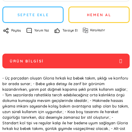
SEPETE EKLE
HEMEN AL
Karşılaştır
Paylaş
Yorum Yaz
Tavsiye Et
ÜRÜN BILGISI
- Üç parçadan oluşan Gloria hırkalı kız bebek takım, şıklığı ve konforu
bir arada sunar.; - Bebe yaka detayı ile zarif bir görünüm
kazandırırken, yarım pat düğmeli kapama şekli pratik kullanım sağlar.;
- Tüm sezonlarda rahatlıkla tercih edebileceğiniz orta kalınlıkta örgü
dokuma kumaşıyla mevsim geçişlerinde idealdir.; - Makinede hassas
yıkama imkanı sayesinde kolay bakım avantajına sahip olan bu takım,
uzun süreli kullanım için uygundur.; - Kısa boy tasarımı ile hareket
özgürlüğü tanırken, düz deseniyle zamansız bir stil oluşturur.; -
Standart kol tipi ve regular kalıp ile her bedene uyum sağlayan Gloria
hırkalı kız bebek takımı, günlük giyimde vazgeçilmez olacak.; - Alt-üst