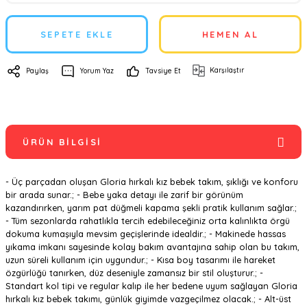
SEPETE EKLE
HEMEN AL
Karşılaştır
Paylaş
Yorum Yaz
Tavsiye Et
ÜRÜN BILGISI
- Üç parçadan oluşan Gloria hırkalı kız bebek takım, şıklığı ve konforu
bir arada sunar.; - Bebe yaka detayı ile zarif bir görünüm
kazandırırken, yarım pat düğmeli kapama şekli pratik kullanım sağlar.;
- Tüm sezonlarda rahatlıkla tercih edebileceğiniz orta kalınlıkta örgü
dokuma kumaşıyla mevsim geçişlerinde idealdir.; - Makinede hassas
yıkama imkanı sayesinde kolay bakım avantajına sahip olan bu takım,
uzun süreli kullanım için uygundur.; - Kısa boy tasarımı ile hareket
özgürlüğü tanırken, düz deseniyle zamansız bir stil oluşturur.; -
Standart kol tipi ve regular kalıp ile her bedene uyum sağlayan Gloria
hırkalı kız bebek takımı, günlük giyimde vazgeçilmez olacak.; - Alt-üst