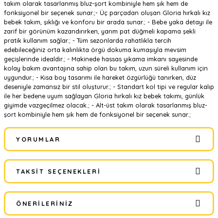
takım olarak tasarlanmış bluz-şort kombiniyle hem şık hem de
fonksiyonel bir seçenek sunar.;- Üç parçadan oluşan Gloria hırkalı kız
bebek takım, şıklığı ve konforu bir arada sunar.; - Bebe yaka detayı ile
zarif bir görünüm kazandırırken, yarım pat düğmeli kapama şekli
pratik kullanım sağlar.; - Tüm sezonlarda rahatlıkla tercih
edebileceğiniz orta kalınlıkta örgü dokuma kumaşıyla mevsim
geçişlerinde idealdir.; - Makinede hassas yıkama imkanı sayesinde
kolay bakım avantajına sahip olan bu takım, uzun süreli kullanım için
uygundur.; - Kısa boy tasarımı ile hareket özgürlüğü tanırken, düz
deseniyle zamansız bir stil oluşturur.; - Standart kol tipi ve regular kalıp
ile her bedene uyum sağlayan Gloria hırkalı kız bebek takımı, günlük
giyimde vazgeçilmez olacak.; - Alt-üst takım olarak tasarlanmış bluz-
şort kombiniyle hem şık hem de fonksiyonel bir seçenek sunar.;
YORUMLAR
TAKSIT SEÇENEKLERI
Bu ürüne ilk yorumu siz yapın!
ÖNERILERINIZ
Yorum Yaz