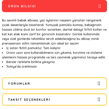
ÜRÜN BILGISI
Bu sevimli bebek elbisesi, yaz aylarının neşesini yansıtan rengarenk
çiçek desenleriyle tasarlandı. Yumuşak pamuklu kumaşı, bebeğinizin
hassas cildine dost bir konfor sunarken; dantel detaylı fırfırlı kolları ve
kat kat etek kısmı zarif bir görünüm kazandırır. Günlük kullanımda
veya özel günlerde rahatlıkla tercih edebileceğiniz bu elbise, minik
prensesinizin stilini tamamlamak için ideal bir seçim!
İç astarı %100 pamuktur. Tam kalıptır.
Ürünü uzun süre kullanabilmeniz için yıkama, kurutma ve ütüleme
işlemlerini hassas programda ve ters çevirerek yapmanız tavsiye edilir.
Benzer renklerle birlikte yıkayınız.
Türkiye'de üretilmiştir.
YORUMLAR
TAKSIT SEÇENEKLERI
Bu ürüne ilk yorumu siz yapın!