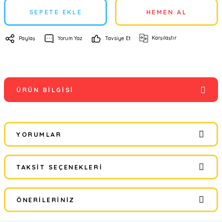
SEPETE EKLE
HEMEN AL
Karşılaştır
Paylaş
Yorum Yaz
Tavsiye Et
ÜRÜN BILGISI
YORUMLAR
TAKSIT SEÇENEKLERI
Bu ürüne ilk yorumu siz yapın!
ÖNERILERINIZ
Yorum Yaz