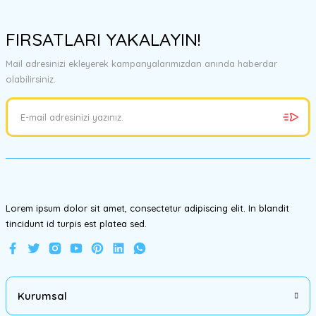
Bu ürünün fiyat bilgisi, resim, ürün açıklamalarında ve diğer
konularda yetersiz gördüğünüz noktaları öneri formunu kullanarak
FIRSATLARI YAKALAYIN!
tarafımıza iletebilirsiniz.
Görüş ve önerileriniz için teşekkür ederiz.
Mail adresinizi ekleyerek kampanyalarımızdan anında haberdar
olabilirsiniz.
Ürün resmi kalitesiz, bozuk veya görüntülenemiyor.
Ürün açıklamasında eksik bilgiler bulunuyor.
Ürün bilgilerinde hatalar bulunuyor.
Ürün fiyatı diğer sitelerden daha pahalı.
Bu ürüne benzer farklı alternatifler olmalı.
Lorem ipsum dolor sit amet, consectetur adipiscing elit. In blandit
tincidunt id turpis est platea sed.
Gönder
Kurumsal