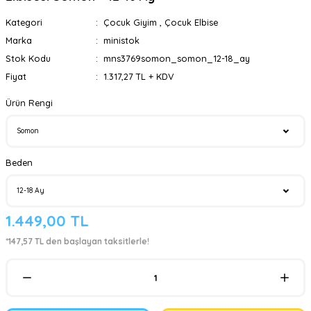
Kategori
Çocuk Giyim
,
Çocuk Elbise
Marka
ministok
Stok Kodu
mns3769somon_somon_12-18_ay
Fiyat
1.317,27 TL + KDV
Ürün Rengi
Beden
1.449,00 TL
*147,57 TL den başlayan taksitlerle!