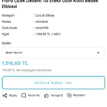
Flora Çiçek Desenli Tül Etekli Uzun Kollu Bebek
Elbisesi
Kategori
Çocuk Elbise
Marka
ministok
Stok Kodu
mns3769
Fiyat
1.196,95 TL + KDV
Beden
1.316,65 TL
*134,09 TL den başlayan taksitlerle!
Gelince Haber Ver
Karşılaştır
Paylaş
Yorum Yaz
Tavsiye Et