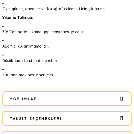
Özel günler, davetler ve fotoğraf çekimleri için şık tercih
Yıkama Talimatı:
30°C’de narin yıkama yapılması tavsiye edilir.
Ağartıcı kullanılmamalıdır.
Düşük ısıda tersten ütülenebilir.
Kurutma makinesi önerilmez.
YORUMLAR
TAKSIT SEÇENEKLERI
Bu ürüne ilk yorumu siz yapın!