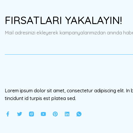
Ürün resmi kalitesiz, bozuk veya görüntülenemiyor.
FIRSATLARI YAKALAYIN!
Ürün açıklamasında eksik bilgiler bulunuyor.
Ürün bilgilerinde hatalar bulunuyor.
Mail adresinizi ekleyerek kampanyalarımızdan anında haberd
Ürün fiyatı diğer sitelerden daha pahalı.
Bu ürüne benzer farklı alternatifler olmalı.
Lorem ipsum dolor sit amet, consectetur adipiscing elit. In 
tincidunt id turpis est platea sed.