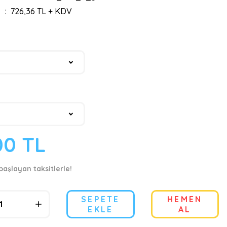
726,36 TL + KDV
00 TL
başlayan taksitlerle!
SEPETE
HEMEN
EKLE
AL