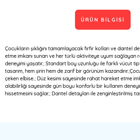
ÜRÜN BILGISI
Çocukların şıklığını tamamlayacak fırfır kolları ve dantel 
etme imkanı sunan ve her türlü aktiviteye uyum sağlayan re
deneyimi yaşatır.; Standart boy uzunluğu ile farklı vücut ti
tasarım, hem şirin hem de zarif bir görünüm kazandırır.;Çoc
çeken elbise.; Düz kesimi sayesinde rahat hareket etme im
alabilirliği sayesinde gün boyu konforlu bir kullanım deney
hissetmesini sağlar.; Dantel detayları ile zenginleştirilmiş t
Bu ürünün fiyat bilgisi, resim, ürün açıklamalarında ve diğer konulard
Görüş ve önerileriniz için teşekkür ederiz.