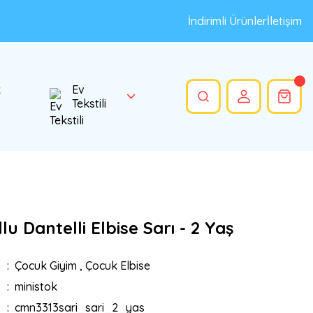
İndirimli Ürünler
İletişim
k
Ev
Tekstili
llu Dantelli Elbise Sarı - 2 Yaş
Çocuk Giyim
,
Çocuk Elbise
ministok
cmn3313sari_sari_2_yas