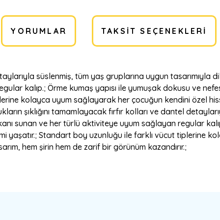
YORUMLAR
TAKSIT SEÇENEKLERI
detaylarıyla süslenmiş, tüm yaş gruplarına uygun tasarımıyla 
gular kalıp.; Örme kumaş yapısı ile yumuşak dokusu ve nefes 
plerine kolayca uyum sağlayarak her çocuğun kendini özel hisse
ukların şıklığını tamamlayacak fırfır kolları ve dantel detayla
kanı sunan ve her türlü aktiviteye uyum sağlayan regular kal
imi yaşatır.; Standart boy uzunluğu ile farklı vücut tiplerine
asarım, hem şirin hem de zarif bir görünüm kazandırır.;
a yetersiz gördüğünüz noktaları öneri formunu kullanarak tarafımıza ilete
Bu ürüne ilk yorumu siz yapın!