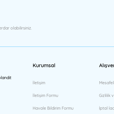
Yorum Yaz
ar olabilirsiniz.
Kurumsal
Alışve
Gönder
blandit
İletişim
Mesafel
İletişim Formu
Gizlilik
Havale Bildirim Formu
İptal İa