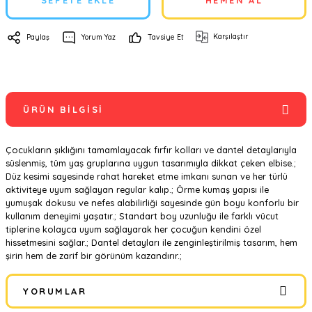
SEPETE EKLE
HEMEN AL
Karşılaştır
Paylaş
Yorum Yaz
Tavsiye Et
ÜRÜN BILGISI
Çocukların şıklığını tamamlayacak fırfır kolları ve dantel detaylarıyla
süslenmiş, tüm yaş gruplarına uygun tasarımıyla dikkat çeken elbise.;
Düz kesimi sayesinde rahat hareket etme imkanı sunan ve her türlü
aktiviteye uyum sağlayan regular kalıp.; Örme kumaş yapısı ile
yumuşak dokusu ve nefes alabilirliği sayesinde gün boyu konforlu bir
kullanım deneyimi yaşatır.; Standart boy uzunluğu ile farklı vücut
tiplerine kolayca uyum sağlayarak her çocuğun kendini özel
hissetmesini sağlar.; Dantel detayları ile zenginleştirilmiş tasarım, hem
şirin hem de zarif bir görünüm kazandırır.;
YORUMLAR