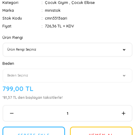
Kategori
Çocuk Giyim
,
Çocuk Elbise
Marka
ministok
Stok Kodu
cmn3313sari
Fiyat
726,36 TL + KDV
Ürün Rengi
Beden
799,00 TL
*81,37 TL den başlayan taksitlerle!