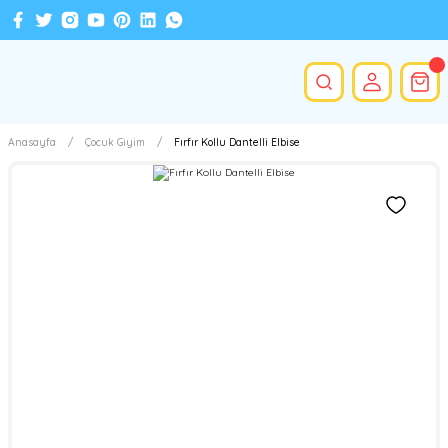
Anasayfa
Çocuk Giyim
Fırfır Kollu Dantelli Elbise