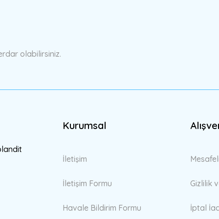
Yorum Yaz
ar olabilirsiniz.
Kurumsal
Alışve
Gönder
blandit
İletişim
Mesafel
İletişim Formu
Gizlilik
Havale Bildirim Formu
İptal İa