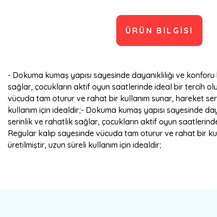
ÜRÜN BILGISI
- Dokuma kumaş yapısı sayesinde dayanıklılığı ve konforu bi
sağlar, çocukların aktif oyun saatlerinde ideal bir tercih o
vücuda tam oturur ve rahat bir kullanım sunar, hareket serbe
kullanım için idealdir;- Dokuma kumaş yapısı sayesinde daya
serinlik ve rahatlık sağlar, çocukların aktif oyun saatlerind
Regular kalıp sayesinde vücuda tam oturur ve rahat bir kull
üretilmiştir, uzun süreli kullanım için idealdir;
Bu ürünün fiyat bilgisi, resim, ürün açıklamalarında ve diğer konulard
Görüş ve önerileriniz için teşekkür ederiz.