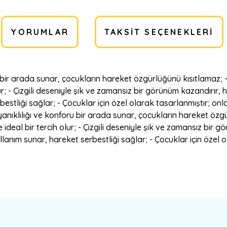
YORUMLAR
TAKSIT SEÇENEKLERI
r arada sunar, çocukların hareket özgürlüğünü kısıtlamaz; - K
lur; - Çizgili deseniyle şık ve zamansız bir görünüm kazandırır
stliği sağlar; - Çocuklar için özel olarak tasarlanmıştır; onla
nıklılığı ve konforu bir arada sunar, çocukların hareket özgü
e ideal bir tercih olur; - Çizgili deseniyle şık ve zamansız bir
anım sunar, hareket serbestliği sağlar; - Çocuklar için özel 
a yetersiz gördüğünüz noktaları öneri formunu kullanarak tarafımıza ilete
Bu ürüne ilk yorumu siz yapın!