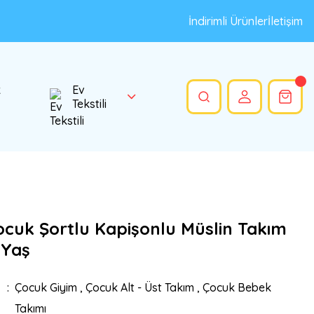
İndirimli Ürünler
İletişim
k
Ev
Tekstili
ocuk Şortlu Kapişonlu Müslin Takım
 Yaş
Çocuk Giyim
,
Çocuk Alt - Üst Takım
,
Çocuk Bebek
Takımı