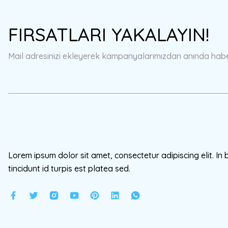
Ürün resmi kalitesiz, bozuk veya görüntülenemiyor.
FIRSATLARI YAKALAYIN!
Ürün açıklamasında eksik bilgiler bulunuyor.
Ürün bilgilerinde hatalar bulunuyor.
Mail adresinizi ekleyerek kampanyalarımızdan anında haberd
Ürün fiyatı diğer sitelerden daha pahalı.
Bu ürüne benzer farklı alternatifler olmalı.
Lorem ipsum dolor sit amet, consectetur adipiscing elit. In 
tincidunt id turpis est platea sed.