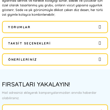
aylarında serinlik ve hareket kolaylığı sunar; Bebek ve çocuklar için
özel olarak tasarlanmış yaş grubu, onların vücut yapısına uygunluk
gösterir; Sade ve şık görünümüyle dikkat çeken düz desen, her türlü
üst giyimle kolayca kombinlenebilir;
YORUMLAR
TAKSIT SEÇENEKLERI
Bu ürüne ilk yorumu siz yapın!
ÖNERILERINIZ
Yorum Yaz
Bu ürünün fiyat bilgisi, resim, ürün açıklamalarında ve diğer
konularda yetersiz gördüğünüz noktaları öneri formunu kullanarak
FIRSATLARI YAKALAYIN!
tarafımıza iletebilirsiniz.
Görüş ve önerileriniz için teşekkür ederiz.
Mail adresinizi ekleyerek kampanyalarımızdan anında haberdar
olabilirsiniz.
Ürün resmi kalitesiz, bozuk veya görüntülenemiyor.
Ürün açıklamasında eksik bilgiler bulunuyor.