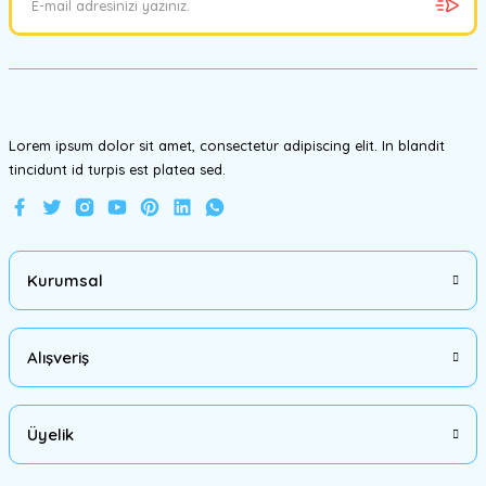
Ürün bilgilerinde hatalar bulunuyor.
Ürün fiyatı diğer sitelerden daha pahalı.
Bu ürüne benzer farklı alternatifler olmalı.
Lorem ipsum dolor sit amet, consectetur adipiscing elit. In blandit
tincidunt id turpis est platea sed.
Gönder
Kurumsal
Alışveriş
Üyelik