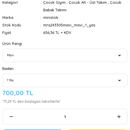
Kategori
Çocuk Giyim
,
Çocuk Alt - Üst Takım
,
Çocuk
Bebek Takımı
Marka
ministok
Stok Kodu
mns243305mavi_mavi_1_yas
Fiyat
636,36 TL + KDV
Ürün Rengi
Beden
700,00 TL
*71,29 TL den başlayan taksitlerle!