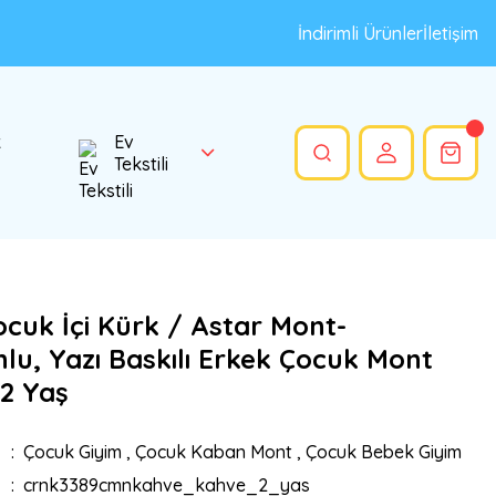
İndirimli Ürünler
İletişim
k
Ev
Tekstili
ocuk İçi Kürk / Astar Mont-
lu, Yazı Baskılı Erkek Çocuk Mont
 2 Yaş
Çocuk Giyim
,
Çocuk Kaban Mont
,
Çocuk Bebek Giyim
crnk3389cmnkahve_kahve_2_yas