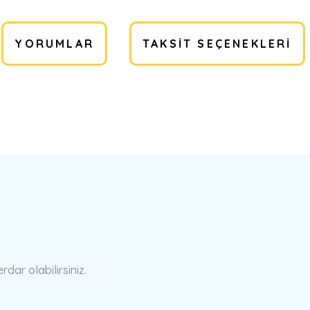
YORUMLAR
TAKSIT SEÇENEKLERI
a yetersiz gördüğünüz noktaları öneri formunu kullanarak tarafımıza ilete
Bu ürüne ilk yorumu siz yapın!
Yorum Yaz
ar olabilirsiniz.