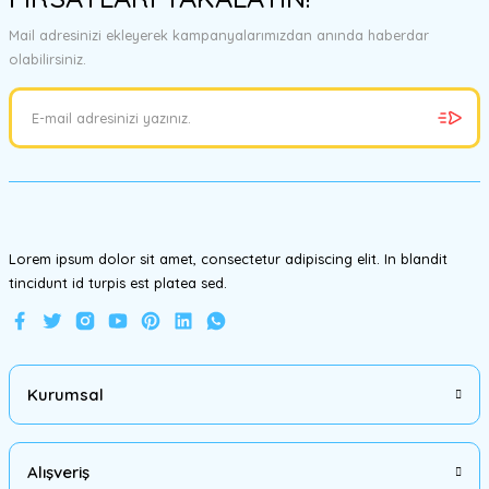
Görüş ve önerileriniz için teşekkür ederiz.
Mail adresinizi ekleyerek kampanyalarımızdan anında haberdar
olabilirsiniz.
Ürün resmi kalitesiz, bozuk veya görüntülenemiyor.
Ürün açıklamasında eksik bilgiler bulunuyor.
Ürün bilgilerinde hatalar bulunuyor.
Ürün fiyatı diğer sitelerden daha pahalı.
Bu ürüne benzer farklı alternatifler olmalı.
Lorem ipsum dolor sit amet, consectetur adipiscing elit. In blandit
tincidunt id turpis est platea sed.
Gönder
Kurumsal
Alışveriş