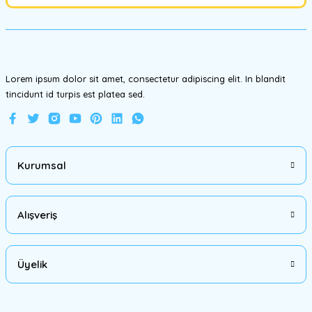
Ürün fiyatı diğer sitelerden daha pahalı.
Bu ürüne benzer farklı alternatifler olmalı.
Lorem ipsum dolor sit amet, consectetur adipiscing elit. In blandit
tincidunt id turpis est platea sed.
Gönder
Kurumsal
Alışveriş
Üyelik