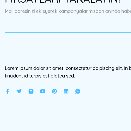
Ürün bilgilerinde hatalar bulunuyor.
Mail adresinizi ekleyerek kampanyalarımızdan anında haberd
Ürün fiyatı diğer sitelerden daha pahalı.
Bu ürüne benzer farklı alternatifler olmalı.
Lorem ipsum dolor sit amet, consectetur adipiscing elit. In 
tincidunt id turpis est platea sed.