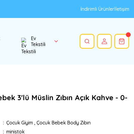
İndirimli Ürünler
İletişim
k
Ev
Tekstili
bek 3'lü Müslin Zıbın Açık Kahve - 0-
Çocuk Giyim
,
Çocuk Bebek Body Zıbın
ministok