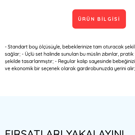
ÜRÜN BILGISI
- Standart boy ölçüsüyle, bebeklerinize tam oturacak şekil
sağlar; - Üçlü set halinde sunulan bu müslin zıbınlar, prat
şekilde tasarlanmıştır; - Regular kalıp sayesinde bebeğinizi
ve ekonomik bir seçenek olarak gardırobunuzda yerini alır
Bu ürünün fiyat bilgisi, resim, ürün açıklamalarında ve diğer konulard
Görüş ve önerileriniz için teşekkür ederiz.
Ürün resmi kalitesiz, bozuk veya görüntülenemiyor.
FIRSATLARI YAKALAYIN!
Ürün açıklamasında eksik bilgiler bulunuyor.