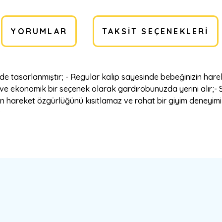
YORUMLAR
TAKSIT SEÇENEKLERI
de tasarlanmıştır; - Regular kalıp sayesinde bebeğinizin hare
ik ve ekonomik bir seçenek olarak gardırobunuzda yerini alır;
n hareket özgürlüğünü kısıtlamaz ve rahat bir giyim deneyimi s
;
a yetersiz gördüğünüz noktaları öneri formunu kullanarak tarafımıza ilete
Bu ürüne ilk yorumu siz yapın!
Yorum Yaz