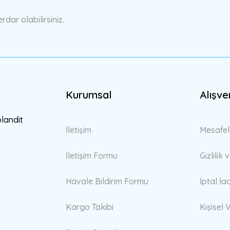
ar olabilirsiniz.
Kurumsal
Alışve
Gönder
blandit
İletişim
Mesafel
İletişim Formu
Gizlilik
Havale Bildirim Formu
İptal İa
Kargo Takibi
Kişisel V