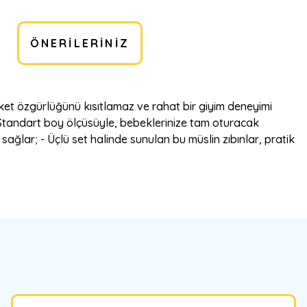
ÖNERILERINIZ
ket özgürlüğünü kısıtlamaz ve rahat bir giyim deneyimi
- Standart boy ölçüsüyle, bebeklerinize tam oturacak
ağlar; - Üçlü set halinde sunulan bu müslin zıbınlar, pratik
bilirsiniz.