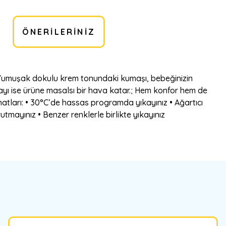
ÖNERILERINIZ
.; Yumuşak dokulu krem tonundaki kumaşı, bebeğinizin
tayı ise ürüne masalsı bir hava katar.; Hem konfor hem de
atları: • 30°C’de hassas programda yıkayınız • Ağartıcı
tmayınız • Benzer renklerle birlikte yıkayınız
bilirsiniz.