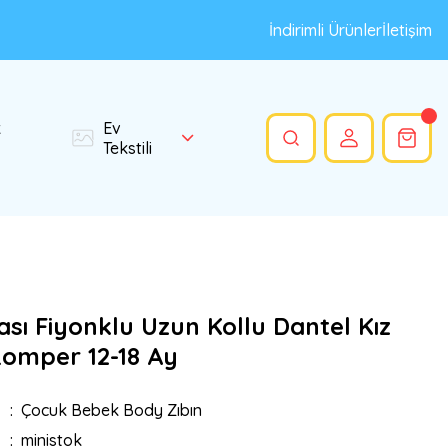
İndirimli Ürünler
İletişim
k
Ev
Tekstili
ası Fiyonklu Uzun Kollu Dantel Kız
omper 12-18 Ay
Çocuk Bebek Body Zıbın
ministok