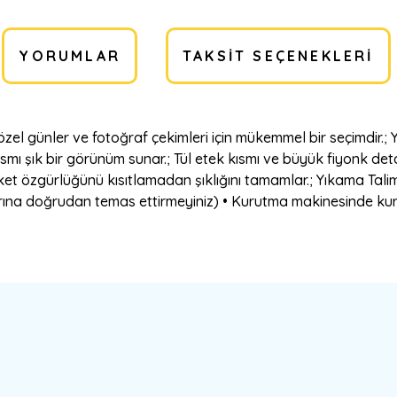
YORUMLAR
TAKSIT SEÇENEKLERI
özel günler ve fotoğraf çekimleri için mükemmel bir seçimdir
smı şık bir görünüm sunar.; Tül etek kısmı ve büyük fiyonk de
et özgürlüğünü kısıtlamadan şıklığını tamamlar.; Yıkama Talim
larına doğrudan temas ettirmeyiniz) • Kurutma makinesinde kuru
a yetersiz gördüğünüz noktaları öneri formunu kullanarak tarafımıza ilete
Bu ürüne ilk yorumu siz yapın!
Yorum Yaz