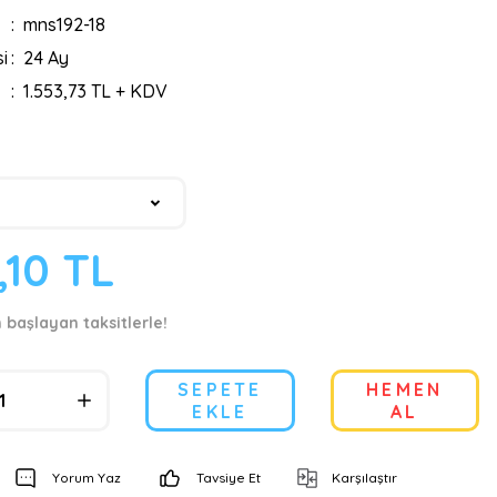
mns192-18
i
24 Ay
1.553,73 TL + KDV
,10 TL
n başlayan taksitlerle!
SEPETE
HEMEN
EKLE
AL
Yorum Yaz
Tavsiye Et
Karşılaştır