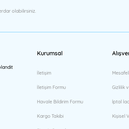
ar olabilirsiniz.
Kurumsal
Alışve
Gönder
blandit
İletişim
Mesafel
İletişim Formu
Gizlilik
Havale Bildirim Formu
İptal İa
Kargo Takibi
Kişisel V