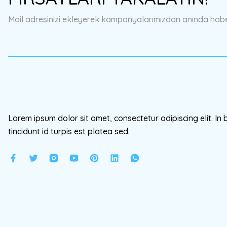
Ürün bilgilerinde hatalar bulunuyor.
Mail adresinizi ekleyerek kampanyalarımızdan anında haberd
Ürün fiyatı diğer sitelerden daha pahalı.
Bu ürüne benzer farklı alternatifler olmalı.
Lorem ipsum dolor sit amet, consectetur adipiscing elit. In 
tincidunt id turpis est platea sed.