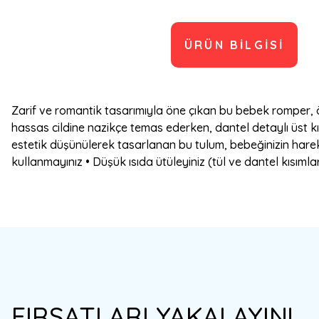
ÜRÜN BILGISI
Zarif ve romantik tasarımıyla öne çıkan bu bebek romper, 
hassas cildine nazikçe temas ederken, dantel detaylı üst kı
estetik düşünülerek tasarlanan bu tulum, bebeğinizin harek
kullanmayınız • Düşük ısıda ütüleyiniz (tül ve dantel kısım
Bu ürünün fiyat bilgisi, resim, ürün açıklamalarında ve diğer konulard
Görüş ve önerileriniz için teşekkür ederiz.
Ürün resmi kalitesiz, bozuk veya görüntülenemiyor.
FIRSATLARI YAKALAYIN!
Ürün açıklamasında eksik bilgiler bulunuyor.