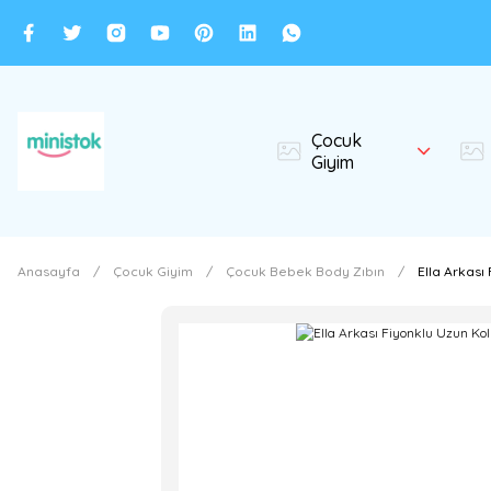
Çocuk
Giyim
Anasayfa
Çocuk Giyim
Çocuk Bebek Body Zıbın
Ella Arkası