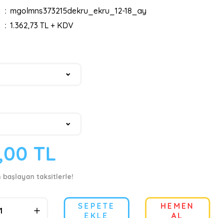
mgolmns373215dekru_ekru_12-18_ay
1.362,73 TL + KDV
9,00 TL
n başlayan taksitlerle!
SEPETE
HEMEN
EKLE
AL