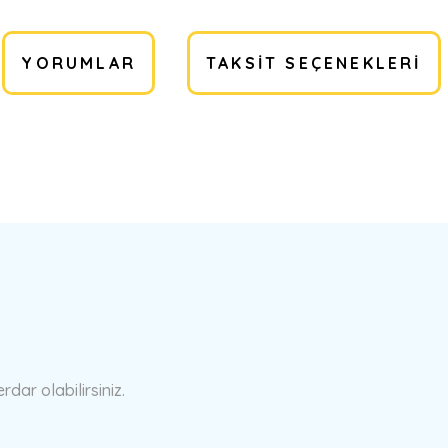
YORUMLAR
TAKSIT SEÇENEKLERI
a yetersiz gördüğünüz noktaları öneri formunu kullanarak tarafımıza ilete
Bu ürüne ilk yorumu siz yapın!
Yorum Yaz
ar olabilirsiniz.