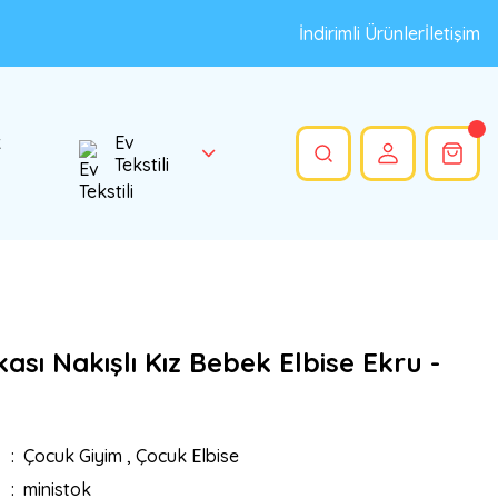
İndirimli Ürünler
İletişim
k
Ev
Tekstili
kası Nakışlı Kız Bebek Elbise Ekru -
Çocuk Giyim
,
Çocuk Elbise
ministok