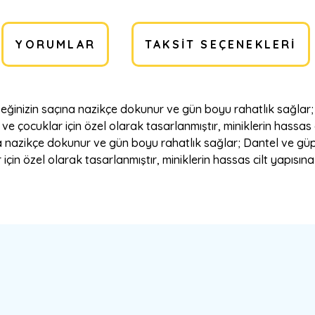
YORUMLAR
TAKSIT SEÇENEKLERI
nizin saçına nazikçe dokunur ve gün boyu rahatlık sağlar; D
 ve çocuklar için özel olarak tasarlanmıştır, miniklerin hassa
nazikçe dokunur ve gün boyu rahatlık sağlar; Dantel ve güpür
için özel olarak tasarlanmıştır, miniklerin hassas cilt yapısına
a yetersiz gördüğünüz noktaları öneri formunu kullanarak tarafımıza ilete
Bu ürüne ilk yorumu siz yapın!
Yorum Yaz