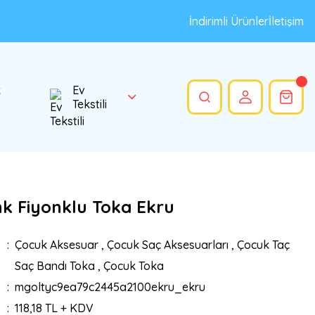
İndirimli Ürünler
İletişim
k
Ev
Tekstili
nk Fiyonklu Toka Ekru
Çocuk Aksesuar
,
Çocuk Saç Aksesuarları
,
Çocuk Taç
Saç Bandı Toka
,
Çocuk Toka
mgoltyc9ea79c2445a2100ekru_ekru
118,18 TL + KDV