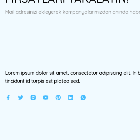
Ürün bilgilerinde hatalar bulunuyor.
Mail adresinizi ekleyerek kampanyalarımızdan anında haberd
Ürün fiyatı diğer sitelerden daha pahalı.
Bu ürüne benzer farklı alternatifler olmalı.
Lorem ipsum dolor sit amet, consectetur adipiscing elit. In 
tincidunt id turpis est platea sed.