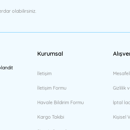
ar olabilirsiniz.
Kurumsal
Alışve
Gönder
blandit
İletişim
Mesafel
İletişim Formu
Gizlilik
Havale Bildirim Formu
İptal İa
Kargo Takibi
Kişisel V