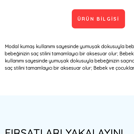
ÜRÜN BILGISI
Modal kumaş kullanımı sayesinde yumuşak dokusuyla bebeği
bebeğinizin saç stilini tamamlayıcı bir aksesuar olur; Bebek
kullanımı sayesinde yumuşak dokusuyla bebeğinizin saçına 
saç stilini tamamlayıcı bir aksesuar olur; Bebek ve çocuklar 
Bu ürünün fiyat bilgisi, resim, ürün açıklamalarında ve diğer konulard
Görüş ve önerileriniz için teşekkür ederiz.
Ürün resmi kalitesiz, bozuk veya görüntülenemiyor.
FIRSATLARI YAKALAYIN!
Ürün açıklamasında eksik bilgiler bulunuyor.