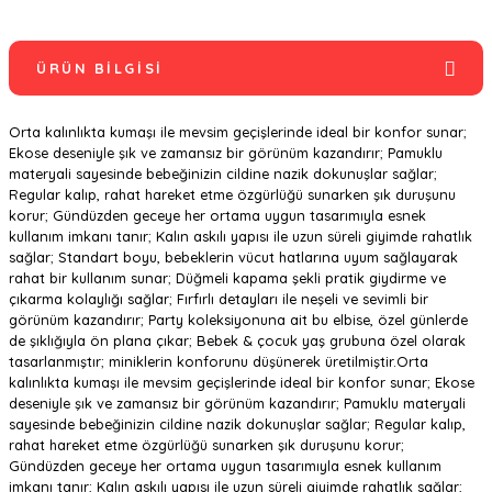
ÜRÜN BILGISI
Orta kalınlıkta kumaşı ile mevsim geçişlerinde ideal bir konfor sunar;
Ekose deseniyle şık ve zamansız bir görünüm kazandırır; Pamuklu
materyali sayesinde bebeğinizin cildine nazik dokunuşlar sağlar;
Regular kalıp, rahat hareket etme özgürlüğü sunarken şık duruşunu
korur; Gündüzden geceye her ortama uygun tasarımıyla esnek
kullanım imkanı tanır; Kalın askılı yapısı ile uzun süreli giyimde rahatlık
sağlar; Standart boyu, bebeklerin vücut hatlarına uyum sağlayarak
rahat bir kullanım sunar; Düğmeli kapama şekli pratik giydirme ve
çıkarma kolaylığı sağlar; Fırfırlı detayları ile neşeli ve sevimli bir
görünüm kazandırır; Party koleksiyonuna ait bu elbise, özel günlerde
de şıklığıyla ön plana çıkar; Bebek & çocuk yaş grubuna özel olarak
tasarlanmıştır; miniklerin konforunu düşünerek üretilmiştir.Orta
kalınlıkta kumaşı ile mevsim geçişlerinde ideal bir konfor sunar; Ekose
deseniyle şık ve zamansız bir görünüm kazandırır; Pamuklu materyali
sayesinde bebeğinizin cildine nazik dokunuşlar sağlar; Regular kalıp,
rahat hareket etme özgürlüğü sunarken şık duruşunu korur;
Gündüzden geceye her ortama uygun tasarımıyla esnek kullanım
imkanı tanır; Kalın askılı yapısı ile uzun süreli giyimde rahatlık sağlar;