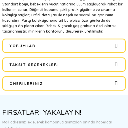
Standart boyu, bebeklerin vücut hatlarına uyum sağlayarak rahat bir
kullanım sunar; Düğmeli kapama şekli pratik giydirme ve çıkarma
kolaylığı sağlar; Fırfırlı detayları ile neşeli ve sevimli bir görünüm
kazandırır; Party koleksiyonuna ait bu elbise, özel günlerde de
şıklığıyla ön plana çıkar; Bebek & çocuk yaş grubuna özel olarak
tasarlanmıştır; miniklerin konforunu düşünerek üretilmiştir.
YORUMLAR
TAKSIT SEÇENEKLERI
Bu ürüne ilk yorumu siz yapın!
ÖNERILERINIZ
Yorum Yaz
Bu ürünün fiyat bilgisi, resim, ürün açıklamalarında ve diğer
konularda yetersiz gördüğünüz noktaları öneri formunu kullanarak
FIRSATLARI YAKALAYIN!
tarafımıza iletebilirsiniz.
Görüş ve önerileriniz için teşekkür ederiz.
Mail adresinizi ekleyerek kampanyalarımızdan anında haberdar