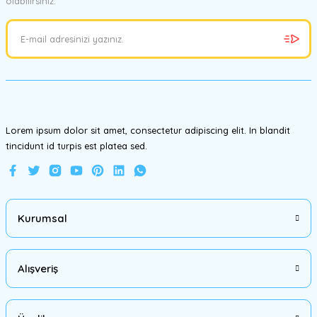
olabilirsiniz.
Ürün resmi kalitesiz, bozuk veya görüntülenemiyor.
Ürün açıklamasında eksik bilgiler bulunuyor.
Ürün bilgilerinde hatalar bulunuyor.
Ürün fiyatı diğer sitelerden daha pahalı.
Bu ürüne benzer farklı alternatifler olmalı.
Lorem ipsum dolor sit amet, consectetur adipiscing elit. In blandit
tincidunt id turpis est platea sed.
Gönder
Kurumsal
Alışveriş