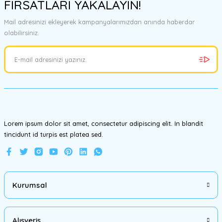
FIRSATLARI YAKALAYIN!
tarafımıza iletebilirsiniz.
Görüş ve önerileriniz için teşekkür ederiz.
Mail adresinizi ekleyerek kampanyalarımızdan anında haberdar
olabilirsiniz.
Ürün resmi kalitesiz, bozuk veya görüntülenemiyor.
Ürün açıklamasında eksik bilgiler bulunuyor.
Ürün bilgilerinde hatalar bulunuyor.
Ürün fiyatı diğer sitelerden daha pahalı.
Bu ürüne benzer farklı alternatifler olmalı.
Lorem ipsum dolor sit amet, consectetur adipiscing elit. In blandit
tincidunt id turpis est platea sed.
Gönder
Kurumsal
Alışveriş