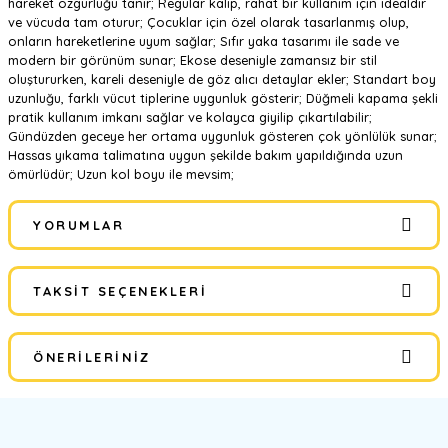
hareket özgürlüğü tanır; Regular kalıp, rahat bir kullanım için idealdir
ve vücuda tam oturur; Çocuklar için özel olarak tasarlanmış olup,
onların hareketlerine uyum sağlar; Sıfır yaka tasarımı ile sade ve
modern bir görünüm sunar; Ekose deseniyle zamansız bir stil
oluştururken, kareli deseniyle de göz alıcı detaylar ekler; Standart boy
uzunluğu, farklı vücut tiplerine uygunluk gösterir; Düğmeli kapama şekli
pratik kullanım imkanı sağlar ve kolayca giyilip çıkartılabilir;
Gündüzden geceye her ortama uygunluk gösteren çok yönlülük sunar;
Hassas yıkama talimatına uygun şekilde bakım yapıldığında uzun
ömürlüdür; Uzun kol boyu ile mevsim;
YORUMLAR
TAKSIT SEÇENEKLERI
Bu ürüne ilk yorumu siz yapın!
ÖNERILERINIZ
Yorum Yaz
Bu ürünün fiyat bilgisi, resim, ürün açıklamalarında ve diğer
konularda yetersiz gördüğünüz noktaları öneri formunu kullanarak