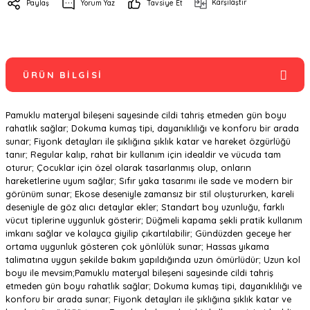
Karşılaştır
Paylaş
Yorum Yaz
Tavsiye Et
ÜRÜN BILGISI
Pamuklu materyal bileşeni sayesinde cildi tahriş etmeden gün boyu
rahatlık sağlar; Dokuma kumaş tipi, dayanıklılığı ve konforu bir arada
sunar; Fiyonk detayları ile şıklığına şıklık katar ve hareket özgürlüğü
tanır; Regular kalıp, rahat bir kullanım için idealdir ve vücuda tam
oturur; Çocuklar için özel olarak tasarlanmış olup, onların
hareketlerine uyum sağlar; Sıfır yaka tasarımı ile sade ve modern bir
görünüm sunar; Ekose deseniyle zamansız bir stil oluştururken, kareli
deseniyle de göz alıcı detaylar ekler; Standart boy uzunluğu, farklı
vücut tiplerine uygunluk gösterir; Düğmeli kapama şekli pratik kullanım
imkanı sağlar ve kolayca giyilip çıkartılabilir; Gündüzden geceye her
ortama uygunluk gösteren çok yönlülük sunar; Hassas yıkama
talimatına uygun şekilde bakım yapıldığında uzun ömürlüdür; Uzun kol
boyu ile mevsim;Pamuklu materyal bileşeni sayesinde cildi tahriş
etmeden gün boyu rahatlık sağlar; Dokuma kumaş tipi, dayanıklılığı ve
konforu bir arada sunar; Fiyonk detayları ile şıklığına şıklık katar ve