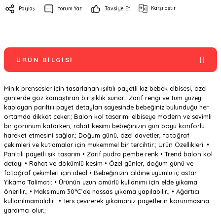
Karşılaştır
Paylaş
Yorum Yaz
Tavsiye Et
ÜRÜN BILGISI
Minik prensesler için tasarlanan ışıltılı payetli kız bebek elbisesi, özel
günlerde göz kamaştıran bir şıklık sunar.; Zarif rengi ve tüm yüzeyi
kaplayan parıltılı payet detayları sayesinde bebeğiniz bulunduğu her
ortamda dikkat çeker.; Balon kol tasarımı elbiseye modern ve sevimli
bir görünüm katarken, rahat kesimi bebeğinizin gün boyu konforlu
hareket etmesini sağlar.; Doğum günü, özel davetler, fotoğraf
çekimleri ve kutlamalar için mükemmel bir tercihtir.; Ürün Özellikleri: •
Parıltılı payetli şık tasarım • Zarif pudra pembe renk • Trend balon kol
detayı • Rahat ve dökümlü kesim • Özel günler, doğum günü ve
fotoğraf çekimleri için ideal • Bebeğinizin cildine uyumlu iç astar
Yıkama Talimatı: • Ürünün uzun ömürlü kullanımı için elde yıkama
önerilir.; • Maksimum 30°C’de hassas yıkama yapılabilir.; • Ağartıcı
kullanılmamalıdır.; • Ters çevirerek yıkamanız payetlerin korunmasına
yardımcı olur.;