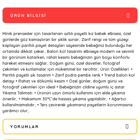
ÜRÜN BILGISI
Minik prensesler için tasarlanan ışıltılı payetli kız bebek elbisesi, özel
günlerde göz kamaştıran bir şıklık sunar.; Zarif rengi ve tüm yüzeyi
kaplayan parıltılı payet detayları sayesinde bebeğiniz bulunduğu her
ortamda dikkat çeker.; Balon kol tasarımı elbiseye modern ve sevimli
bir görünüm katarken, rahat kesimi bebeğinizin gün boyu konforlu
hareket etmesini sağlar.; Doğum günü, özel davetler, fotoğraf
çekimleri ve kutlamalar için mükemmel bir tercihtir.; Ürün Özellikleri: •
Parıltılı payetli şık tasarım • Zarif pudra pembe renk • Trend balon kol
detayı • Rahat ve dökümlü kesim • Özel günler, doğum günü ve
fotoğraf çekimleri için ideal • Bebeğinizin cildine uyumlu iç astar
Yıkama Talimatı: • Ürünün uzun ömürlü kullanımı için elde yıkama
önerilir.; • Maksimum 30°C’de hassas yıkama yapılabilir.; • Ağartıcı
kullanılmamalıdır.; • Ters çevirerek yıkamanız payetlerin korunmasına
yardımcı olur.;
YORUMLAR