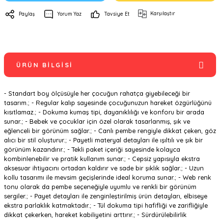
Karşılaştır
Paylaş
Yorum Yaz
Tavsiye Et
ÜRÜN BILGISI
- Standart boy ölçüsüyle her çocuğun rahatça giyebileceği bir
tasarım.; - Regular kalıp sayesinde çocuğunuzun hareket özgürlüğünü
kısıtlamaz.; - Dokuma kumaş tipi, dayanıklılığı ve konforu bir arada
sunar.; - Bebek ve çocuklar için özel olarak tasarlanmış, şık ve
eğlenceli bir görünüm sağlar.; - Canlı pembe rengiyle dikkat çeken, göz
alıcı bir stil oluşturur.; - Payetli materyal detayları ile ışıltılı ve şık bir
görünüm kazandırır.; - Tekli paket içeriği sayesinde kolayca
kombinlenebilir ve pratik kullanım sunar.; - Cepsiz yapısıyla ekstra
aksesuar ihtiyacını ortadan kaldırır ve sade bir şıklık sağlar.; - Uzun
kollu tasarımı ile mevsim geçişlerinde ideal koruma sunar.; - Web renk
tonu olarak da pembe seçeneğiyle uyumlu ve renkli bir görünüm
sergiler.; - Payet detayları ile zenginleştirilmiş ürün detayları, elbiseye
ekstra parlaklık katmaktadır.; - Tül dokuma tipi hafifliği ve zarifliğiyle
dikkat çekerken, hareket kabiliyetini arttırır.; - Sürdürülebilirlik