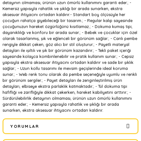
detayının olmaması, ürünün uzun ömürlü kullanımını garanti eder.; -
Kemersiz yapısıyla rahatlık ve şıklığı bir arada sunarken, ekstra
aksesuar ihtiyacını ortadan kaldırır.- Standart boy ölçüsüyle her
çocuğun rahatça giyebileceği bir tasarım.; - Regular kalıp sayesinde
çocuğunuzun hareket özgürlüğünü kısıtlamaz.; - Dokuma kumaş tipi,
dayanıklılığı ve konforu bir arada sunar.; - Bebek ve çocuklar için özel
olarak tasarlanmış, şık ve eğlenceli bir görünüm sağlar.; - Canlı pembe
rengiyle dikkat çeken, göz alıcı bir stil oluşturur.; - Payetli materyal
detayları ile ışıltılı ve şık bir görünüm kazandırır.; - Tekli paket içeriği
sayesinde kolayca kombinlenebilir ve pratik kullanım sunar.; - Cepsiz
yapısıyla ekstra aksesuar ihtiyacını ortadan kaldırır ve sade bir şıklık
sağlar.; - Uzun kollu tasarımı ile mevsim geçişlerinde ideal koruma
sunar.; - Web renk tonu olarak da pembe seçeneğiyle uyumlu ve renkli
bir görünüm sergiler.; - Payet detayları ile zenginleştirilmiş ürün
detayları, elbiseye ekstra parlaklık katmaktadır.; - Tül dokuma tipi
hafifliği ve zarifliğiyle dikkat çekerken, hareket kabiliyetini arttırır.; -
Sürdürülebilirlik detayının olmaması, ürünün uzun ömürlü kullanımını
garanti eder.; - Kemersiz yapısıyla rahatlık ve şıklığı bir arada
sunarken, ekstra aksesuar ihtiyacını ortadan kaldırır.
YORUMLAR