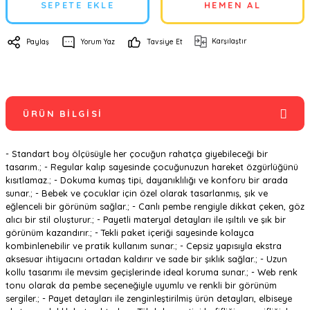
SEPETE EKLE
HEMEN AL
Karşılaştır
Paylaş
Yorum Yaz
Tavsiye Et
ÜRÜN BILGISI
- Standart boy ölçüsüyle her çocuğun rahatça giyebileceği bir
tasarım.; - Regular kalıp sayesinde çocuğunuzun hareket özgürlüğünü
kısıtlamaz.; - Dokuma kumaş tipi, dayanıklılığı ve konforu bir arada
sunar.; - Bebek ve çocuklar için özel olarak tasarlanmış, şık ve
eğlenceli bir görünüm sağlar.; - Canlı pembe rengiyle dikkat çeken, göz
alıcı bir stil oluşturur.; - Payetli materyal detayları ile ışıltılı ve şık bir
görünüm kazandırır.; - Tekli paket içeriği sayesinde kolayca
kombinlenebilir ve pratik kullanım sunar.; - Cepsiz yapısıyla ekstra
aksesuar ihtiyacını ortadan kaldırır ve sade bir şıklık sağlar.; - Uzun
kollu tasarımı ile mevsim geçişlerinde ideal koruma sunar.; - Web renk
tonu olarak da pembe seçeneğiyle uyumlu ve renkli bir görünüm
sergiler.; - Payet detayları ile zenginleştirilmiş ürün detayları, elbiseye