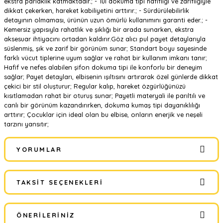
ekstra parlaklık katmaktadır.; - Tül dokuma tipi hafifliği ve zarifliğiyle
dikkat çekerken, hareket kabiliyetini arttırır.; - Sürdürülebilirlik
detayının olmaması, ürünün uzun ömürlü kullanımını garanti eder.; -
Kemersiz yapısıyla rahatlık ve şıklığı bir arada sunarken, ekstra
aksesuar ihtiyacını ortadan kaldırır.Göz alıcı pul payet detaylarıyla
süslenmiş, şık ve zarif bir görünüm sunar; Standart boyu sayesinde
farklı vücut tiplerine uyum sağlar ve rahat bir kullanım imkanı tanır;
Hafif ve nefes alabilen şifon dokuma tipi ile konforlu bir deneyim
sağlar; Payet detayları, elbisenin ışıltısını artırarak özel günlerde dikkat
çekici bir stil oluşturur; Regular kalıp, hareket özgürlüğünüzü
kısıtlamadan rahat bir oturuş sunar; Payetli materyali ile parıltılı ve
canlı bir görünüm kazandırırken, dokuma kumaş tipi dayanıklılığı
arttırır; Çocuklar için ideal olan bu elbise, onların enerjik ve neşeli
tarzını yansıtır;
YORUMLAR
TAKSIT SEÇENEKLERI
Bu ürüne ilk yorumu siz yapın!
ÖNERILERINIZ