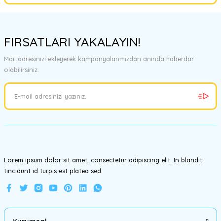
Yorum Yaz
Bu ürünün fiyat bilgisi, resim, ürün açıklamalarında ve diğer
konularda yetersiz gördüğünüz noktaları öneri formunu kullanarak
FIRSATLARI YAKALAYIN!
tarafımıza iletebilirsiniz.
Görüş ve önerileriniz için teşekkür ederiz.
Mail adresinizi ekleyerek kampanyalarımızdan anında haberdar
olabilirsiniz.
Ürün resmi kalitesiz, bozuk veya görüntülenemiyor.
Ürün açıklamasında eksik bilgiler bulunuyor.
Ürün bilgilerinde hatalar bulunuyor.
Ürün fiyatı diğer sitelerden daha pahalı.
Bu ürüne benzer farklı alternatifler olmalı.
Lorem ipsum dolor sit amet, consectetur adipiscing elit. In blandit
tincidunt id turpis est platea sed.
Gönder