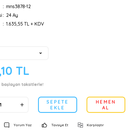
mns3878-12
i
24 Ay
1.635,55 TL + KDV
,10 TL
 başlayan taksitlerle!
SEPETE
HEMEN
EKLE
AL
Yorum Yaz
Tavsiye Et
Karşılaştır