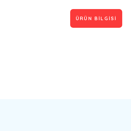
ÜRÜN BILGISI
Bu ürünün fiyat bilgisi, resim, ürün açıklamalarında ve diğer konulard
Görüş ve önerileriniz için teşekkür ederiz.
Ürün resmi kalitesiz, bozuk veya görüntülenemiyor.