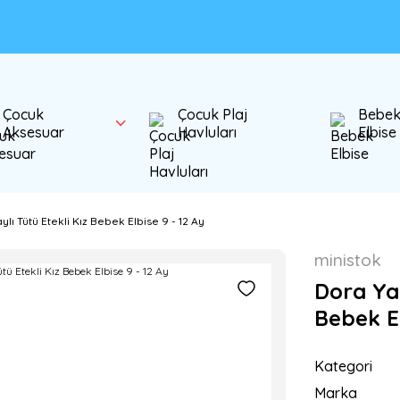
Çocuk
Çocuk Plaj
Bebe
Aksesuar
Havluları
Elbise
lı Tütü Etekli Kız Bebek Elbise 9 - 12 Ay
ministok
Dora Yak
Bebek El
Kategori
Marka