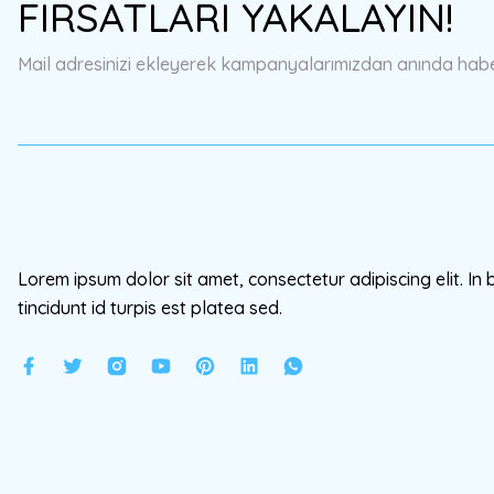
FIRSATLARI YAKALAYIN!
Ürün açıklamasında eksik bilgiler bulunuyor.
Ürün bilgilerinde hatalar bulunuyor.
Mail adresinizi ekleyerek kampanyalarımızdan anında haberd
Ürün fiyatı diğer sitelerden daha pahalı.
Bu ürüne benzer farklı alternatifler olmalı.
Lorem ipsum dolor sit amet, consectetur adipiscing elit. In 
tincidunt id turpis est platea sed.