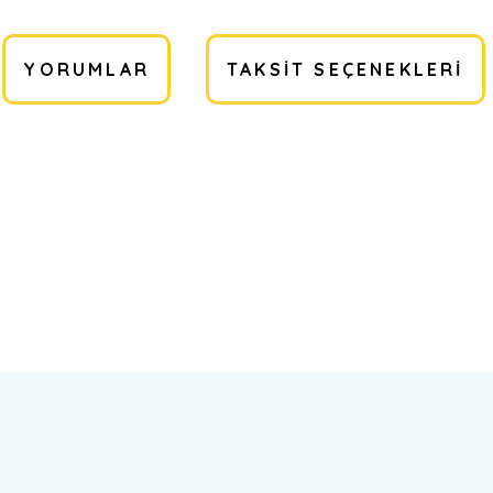
YORUMLAR
TAKSIT SEÇENEKLERI
a yetersiz gördüğünüz noktaları öneri formunu kullanarak tarafımıza ilete
Bu ürüne ilk yorumu siz yapın!