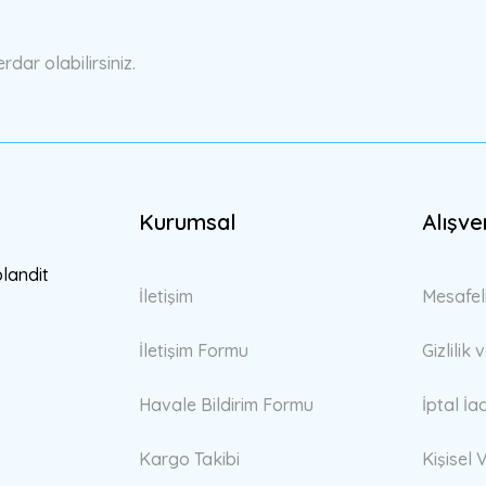
Yorum Yaz
ar olabilirsiniz.
Kurumsal
Alışve
Gönder
blandit
İletişim
Mesafel
İletişim Formu
Gizlilik
Havale Bildirim Formu
İptal İa
Kargo Takibi
Kişisel V