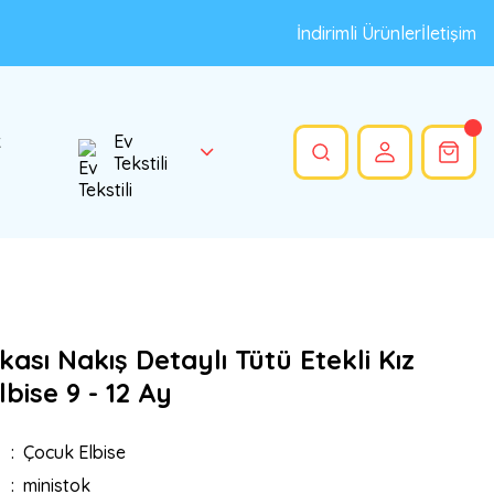
İndirimli Ürünler
İletişim
k
Ev
Tekstili
ası Nakış Detaylı Tütü Etekli Kız
bise 9 - 12 Ay
Çocuk Elbise
ministok