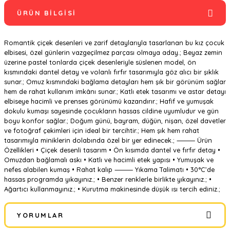
ÜRÜN BILGISI
Romantik çiçek desenleri ve zarif detaylarıyla tasarlanan bu kız çocuk
elbisesi, özel günlerin vazgeçilmez parçası olmaya aday.; Beyaz zemin
üzerine pastel tonlarda çiçek desenleriyle süslenen model, ön
kısmındaki dantel detay ve volanlı fırfır tasarımıyla göz alıcı bir şıklık
sunar.; Omuz kısmındaki bağlama detayları hem şık bir görünüm sağlar
hem de rahat kullanım imkânı sunar.; Katlı etek tasarımı ve astar detayı
elbiseye hacimli ve prenses görünümü kazandırır.; Hafif ve yumuşak
dokulu kumaşı sayesinde çocukların hassas cildine uyumludur ve gün
boyu konfor sağlar.; Doğum günü, bayram, düğün, nişan, özel davetler
ve fotoğraf çekimleri için ideal bir tercihtir.; Hem şık hem rahat
tasarımıyla miniklerin dolabında özel bir yer edinecek.; ⸻ Ürün
Özellikleri • Çiçek desenli tasarım • Ön kısımda dantel ve fırfır detay •
Omuzdan bağlamalı askı • Katlı ve hacimli etek yapısı • Yumuşak ve
nefes alabilen kumaş • Rahat kalıp ⸻ Yıkama Talimatı • 30°C’de
hassas programda yıkayınız.; • Benzer renklerle birlikte yıkayınız.; •
Ağartıcı kullanmayınız.; • Kurutma makinesinde düşük ısı tercih ediniz.;
YORUMLAR