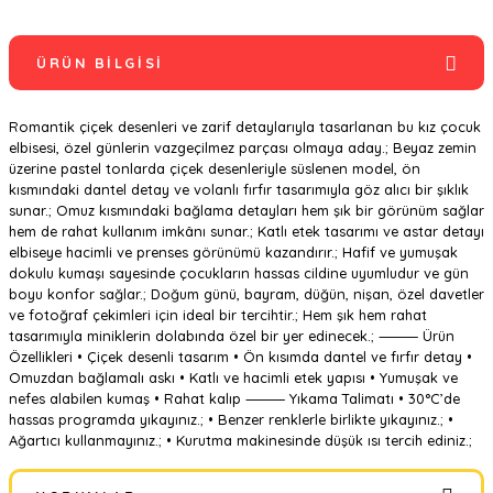
ÜRÜN BILGISI
Romantik çiçek desenleri ve zarif detaylarıyla tasarlanan bu kız çocuk
elbisesi, özel günlerin vazgeçilmez parçası olmaya aday.; Beyaz zemin
üzerine pastel tonlarda çiçek desenleriyle süslenen model, ön
kısmındaki dantel detay ve volanlı fırfır tasarımıyla göz alıcı bir şıklık
sunar.; Omuz kısmındaki bağlama detayları hem şık bir görünüm sağlar
hem de rahat kullanım imkânı sunar.; Katlı etek tasarımı ve astar detayı
elbiseye hacimli ve prenses görünümü kazandırır.; Hafif ve yumuşak
dokulu kumaşı sayesinde çocukların hassas cildine uyumludur ve gün
boyu konfor sağlar.; Doğum günü, bayram, düğün, nişan, özel davetler
ve fotoğraf çekimleri için ideal bir tercihtir.; Hem şık hem rahat
tasarımıyla miniklerin dolabında özel bir yer edinecek.; ⸻ Ürün
Özellikleri • Çiçek desenli tasarım • Ön kısımda dantel ve fırfır detay •
Omuzdan bağlamalı askı • Katlı ve hacimli etek yapısı • Yumuşak ve
nefes alabilen kumaş • Rahat kalıp ⸻ Yıkama Talimatı • 30°C’de
hassas programda yıkayınız.; • Benzer renklerle birlikte yıkayınız.; •
Ağartıcı kullanmayınız.; • Kurutma makinesinde düşük ısı tercih ediniz.;