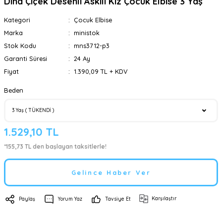
Dina Çiçek Desenli Askılı Kız Çocuk Elbise 3 Yaş
Kategori
Çocuk Elbise
Marka
ministok
Stok Kodu
mns3712-p3
Garanti Süresi
24 Ay
Fiyat
1.390,09 TL + KDV
Beden
1.529,10 TL
*155,73 TL den başlayan taksitlerle!
Gelince Haber Ver
Karşılaştır
Paylaş
Yorum Yaz
Tavsiye Et