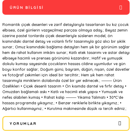
ÜRÜN BILGISI
Romantik çiçek desenleri ve zarif detaylarıyla tasarlanan bu kız çocuk
elbisesi, özel günlerin vazgeçilmez parçası olmaya aday.; Beyaz zemin
üzerine pastel tonlarda çiçek desenleriyle süslenen model, ön
kısmındaki dantel detay ve volanlı fırfır tasarımıyla göz alıcı bir şıklık
sunar.; Omuz kısmındaki bağlama detayları hem şık bir görünüm sağlar
hem de rahat kullanım imkânı sunar.; Katlı etek tasarımı ve astar detayı
elbiseye hacimli ve prenses görünümü kazandırır.; Hafif ve yumuşak
dokulu kumaşı sayesinde çocukların hassas cildine uyumludur ve gün
boyu konfor sağlar.; Doğum günü, bayram, düğün, nişan, özel davetler
ve fotoğraf çekimleri için ideal bir tercihtir.; Hem şık hem rahat
tasarımıyla miniklerin dolabında özel bir yer edinecek.; ⸻ Ürün
Özellikleri • Çiçek desenli tasarım • Ön kısımda dantel ve fırfır detay •
Omuzdan bağlamalı askı • Katlı ve hacimli etek yapısı • Yumuşak ve
nefes alabilen kumaş • Rahat kalıp ⸻ Yıkama Talimatı • 30°C’de
hassas programda yıkayınız.; • Benzer renklerle birlikte yıkayınız.; •
Ağartıcı kullanmayınız.; • Kurutma makinesinde düşük ısı tercih ediniz.;
YORUMLAR